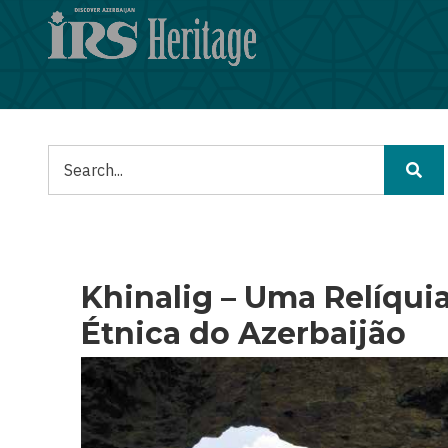
Passar
para
o
conteúdo
principal
Pesquisar
Khinalig – Uma Relíquia
Étnica do Azerbaijão