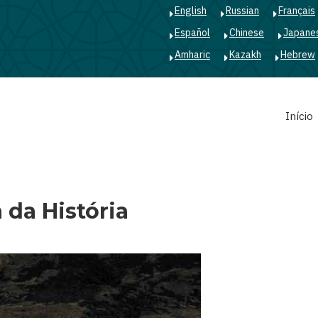
English
Russian
Français
Español
Chinese
Japane
Amharic
Kazakh
Hebrew
Main
Início
navigation
 da História