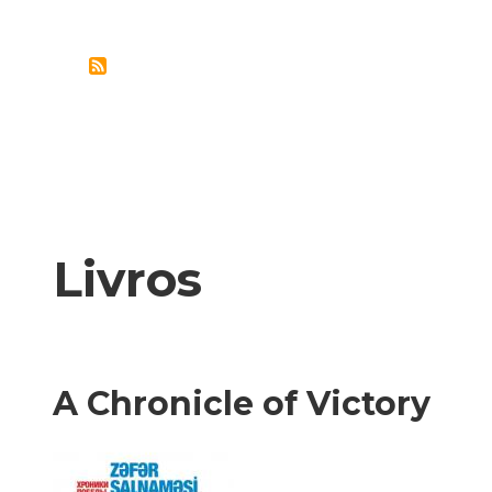
–
UMA
RELÍQUIA
DA
HISTÓRIA
ÉTNICA
DO
AZERBAIJÃO
Livros
A Chronicle of Victory