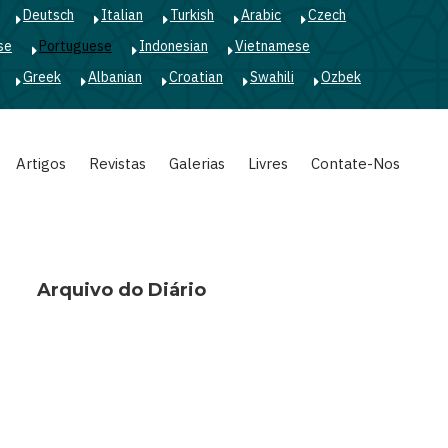
Deutsch
Italian
Turkish
Arabic
Czech
se
Portuguese
Indonesian
Vietnamese
Greek
Albanian
Croatian
Swahili
Ozbek
Artigos
Revistas
Galerias
Livres
Contate-Nos
Arquivo do Diário