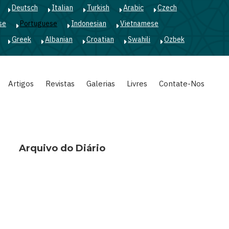
Deutsch
Italian
Turkish
Arabic
Czech
se
Portuguese
Indonesian
Vietnamese
Greek
Albanian
Croatian
Swahili
Ozbek
Artigos
Revistas
Galerias
Livres
Contate-Nos
Arquivo do Diário