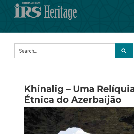
Passar
para
o
conteúdo
principal
Pesquisar
Khinalig – Uma Relíquia
Étnica do Azerbaijão