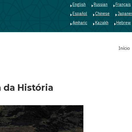
English
Russian
Français
Español
Chinese
Japane
Amharic
Kazakh
Hebrew
Main
Início
navigation
 da História