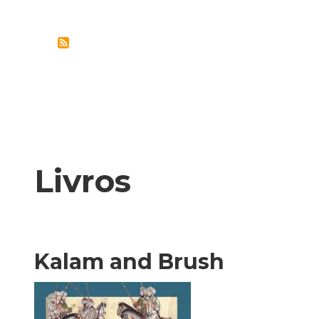
–
UMA
RELÍQUIA
DA
HISTÓRIA
ÉTNICA
DO
AZERBAIJÃO
Livros
Kalam and Brush