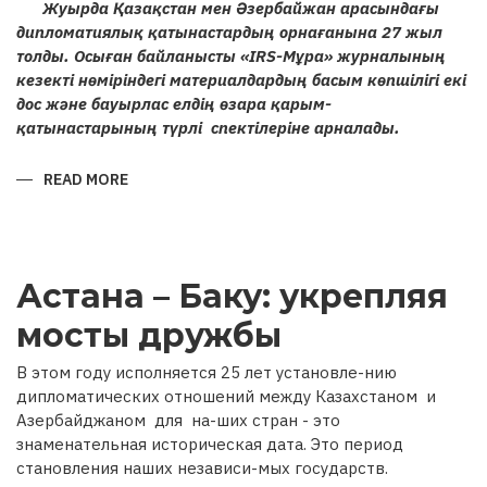
Жуырда Қазақстан мен Әзербайжан арасындағы
дипломатиялық қатынастардың орнағанына 27 жыл
толды. Осыған байланысты «IRS-Мұра» журналының
кезекті нөміріндегі материалдардың басым көпшілігі екі
дос және бауырлас елдің өзара қарым-
қатынастарының түрлі спектілеріне арналады.
READ MORE
ABOUT
ҚАЗАҚСТАН
МЕН
ӘЗЕРБАЙЖАН
РЕСПУБЛИКАЛАРЫ
АРАСЫНДАҒЫ
ҒАСЫРЛАРДАН
Астана – Баку: укрепляя
БЕРІ
ҰЛАСЫП
КЕЛЕ
мосты дружбы
ЖАТҚАН
ДИПЛОМАТИЯЛЫҚ
ҚАРЫМ-
В этом году исполняется 25 лет установле-нию
ҚАТЫНАСТАРҒА
27
дипломатических отношений между Казахстаном и
ЖЫЛ
Азербайджаном для на-ших стран - это
знаменательная историческая дата. Это период
становления наших независи-мых государств.