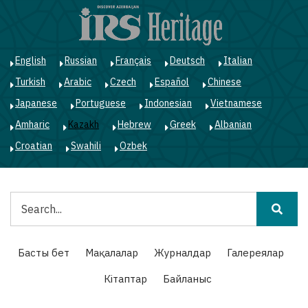
Skip
to
main
content
English
Russian
Français
Deutsch
Italian
Turkish
Arabic
Czech
Español
Chinese
Japanese
Portuguese
Indonesian
Vietnamese
Amharic
Kazakh
Hebrew
Greek
Albanian
Croatian
Swahili
Ozbek
Іздестіру
Main
Басты бет
Мақалалар
Журналдар
Галереялар
navigation
Кітаптар
Байланыс