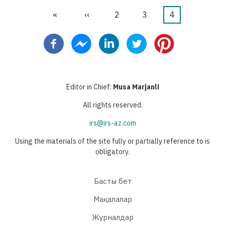
First
«
Previous
‹‹
Бет
2
Бет
3
Current
4
Pagination
page
page
page
Editor in Chief:
Musa Marjanli
All rights reserved.
irs@irs-az.com
Using the materials of the site fully or partially reference to is
obligatory.
Басты бет
Мақалалар
Журналдар