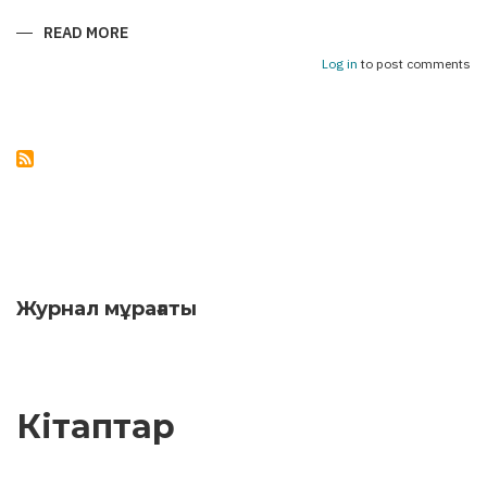
READ MORE
ABOUT
АСТАНА
–
Log in
to post comments
БАКУ:
УКРЕПЛЯЯ
МОСТЫ
ДРУЖБЫ
Журнал мұрағаты
Кітаптар