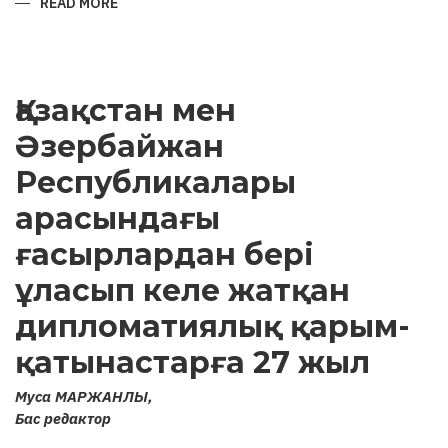
READ MORE
ABOUT
ARCHAEOLOGICAL
MONUMENTS
OF
KARABAKH
AND
ATTEMPTS
Қазақстан мен
TO
“ARMENIFY”
THEM
Әзербайжан
Республикалары
арасындағы
ғасырлардан бері
ұласып келе жатқан
дипломатиялық қарым-
қатынастарға 27 жыл
Муса МАРЖАНЛЫ,
Бас редактор