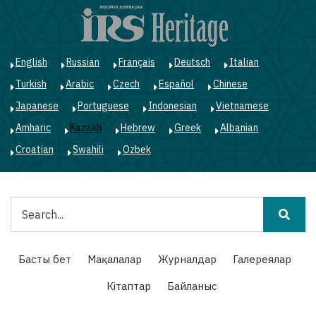
Skip
to
main
content
English
Russian
Français
Deutsch
Italian
Turkish
Arabic
Czech
Español
Chinese
Japanese
Portuguese
Indonesian
Vietnamese
Amharic
Kazakh
Hebrew
Greek
Albanian
Croatian
Swahili
Ozbek
Іздестіру
Main
Басты бет
Мақалалар
Журналдар
Галереялар
navigation
Кітаптар
Байланыс