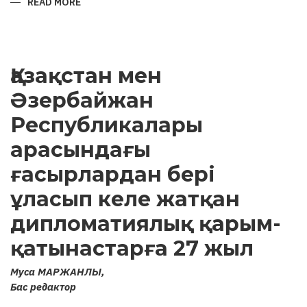
READ MORE
ABOUT
ARCHAEOLOGICAL
MONUMENTS
OF
KARABAKH
AND
ATTEMPTS
Қазақстан мен
TO
“ARMENIFY”
THEM
Әзербайжан
Республикалары
арасындағы
ғасырлардан бері
ұласып келе жатқан
дипломатиялық қарым-
қатынастарға 27 жыл
Муса МАРЖАНЛЫ,
Бас редактор