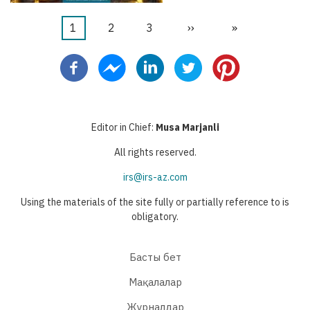
Current
1
Бет
2
Бет
3
Next
››
Last
»
Pagination
page
page
page
Editor in Chief:
Musa Marjanli
All rights reserved.
irs@irs-az.com
Using the materials of the site fully or partially reference to is
obligatory.
Басты бет
Мақалалар
Журналдар