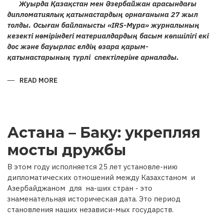
Жуырда Қазақстан мен Әзербайжан арасындағы
дипломатиялық қатынастардың орнағанына 27 жыл
толды. Осыған байланысты «IRS-Мұра» журналының
кезекті нөміріндегі материалдардың басым көпшілігі екі
дос және бауырлас елдің өзара қарым-
қатынастарының түрлі спектілеріне арналады.
READ MORE
ABOUT
ҚАЗАҚСТАН
МЕН
ӘЗЕРБАЙЖАН
РЕСПУБЛИКАЛАРЫ
АРАСЫНДАҒЫ
ҒАСЫРЛАРДАН
Астана – Баку: укрепляя
БЕРІ
ҰЛАСЫП
КЕЛЕ
мосты дружбы
ЖАТҚАН
ДИПЛОМАТИЯЛЫҚ
ҚАРЫМ-
В этом году исполняется 25 лет установле-нию
ҚАТЫНАСТАРҒА
27
дипломатических отношений между Казахстаном и
ЖЫЛ
Азербайджаном для на-ших стран - это
знаменательная историческая дата. Это период
становления наших независи-мых государств.