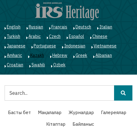
Skip
to
main
content
English
Russian
Français
Deutsch
Italian
Turkish
Arabic
Czech
Español
Chinese
Japanese
Portuguese
Indonesian
Vietnamese
Amharic
Kazakh
Hebrew
Greek
Albanian
Croatian
Swahili
Ozbek
Іздестіру
Main
Басты бет
Мақалалар
Журналдар
Галереялар
navigation
Кітаптар
Байланыс