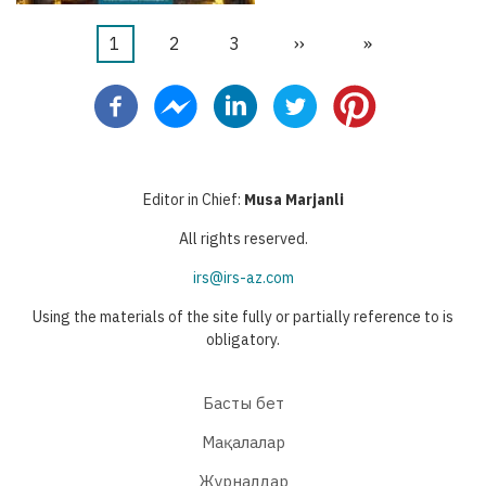
Current
1
Бет
2
Бет
3
Next
››
Last
»
Pagination
page
page
page
Editor in Chief:
Musa Marjanli
All rights reserved.
irs@irs-az.com
Using the materials of the site fully or partially reference to is
obligatory.
Басты бет
Мақалалар
Журналдар