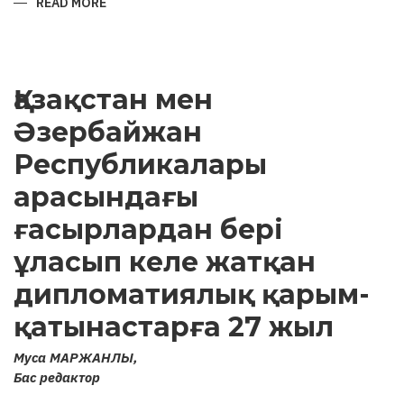
READ MORE
ABOUT
ARCHAEOLOGICAL
MONUMENTS
OF
KARABAKH
AND
ATTEMPTS
Қазақстан мен
TO
“ARMENIFY”
THEM
Әзербайжан
Республикалары
арасындағы
ғасырлардан бері
ұласып келе жатқан
дипломатиялық қарым-
қатынастарға 27 жыл
Муса МАРЖАНЛЫ,
Бас редактор