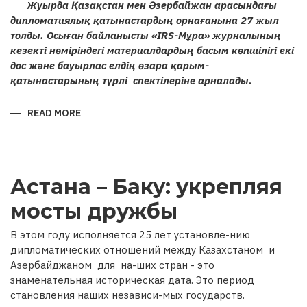
Жуырда Қазақстан мен Әзербайжан арасындағы
дипломатиялық қатынастардың орнағанына 27 жыл
толды. Осыған байланысты «IRS-Мұра» журналының
кезекті нөміріндегі материалдардың басым көпшілігі екі
дос және бауырлас елдің өзара қарым-
қатынастарының түрлі спектілеріне арналады.
READ MORE
ABOUT
ҚАЗАҚСТАН
МЕН
ӘЗЕРБАЙЖАН
РЕСПУБЛИКАЛАРЫ
АРАСЫНДАҒЫ
ҒАСЫРЛАРДАН
Астана – Баку: укрепляя
БЕРІ
ҰЛАСЫП
КЕЛЕ
мосты дружбы
ЖАТҚАН
ДИПЛОМАТИЯЛЫҚ
ҚАРЫМ-
В этом году исполняется 25 лет установле-нию
ҚАТЫНАСТАРҒА
27
дипломатических отношений между Казахстаном и
ЖЫЛ
Азербайджаном для на-ших стран - это
знаменательная историческая дата. Это период
становления наших независи-мых государств.