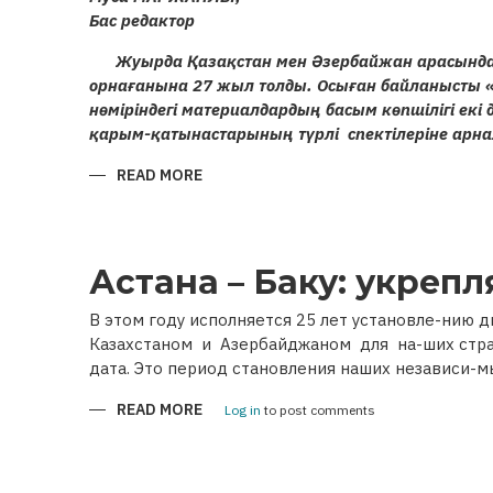
Бас редактор
Жуырда Қазақстан мен Әзербайжан арасында
орнағанына 27 жыл толды. Осыған байланысты 
нөміріндегі материалдардың басым көпшілігі екі 
қарым-қатынастарының түрлі спектілеріне арн
READ MORE
ABOUT
ҚАЗАҚСТАН
МЕН
ӘЗЕРБАЙЖАН
РЕСПУБЛИКАЛАРЫ
АРАСЫНДАҒЫ
ҒАСЫРЛАРДАН
Астана – Баку: укреп
БЕРІ
ҰЛАСЫП
КЕЛЕ
В этом году исполняется 25 лет установле-нию
ЖАТҚАН
Казахстаном и Азербайджаном для на-ших стран
ДИПЛОМАТИЯЛЫҚ
ҚАРЫМ-
дата. Это период становления наших независи-м
ҚАТЫНАСТАРҒА
27
ЖЫЛ
READ MORE
ABOUT
Log in
to post comments
АСТАНА
–
БАКУ:
УКРЕПЛЯЯ
МОСТЫ