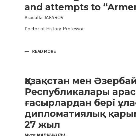
and attempts to “Arme
Asadulla JAFAROV
Doctor of History, Professor
READ MORE
ABOUT
ARCHAEOLOGICAL
MONUMENTS
OF
KARABAKH
AND
ATTEMPTS
Қазақстан мен Әзерба
TO
“ARMENIFY”
Республикалары ара
THEM
ғасырлардан бері ұла
дипломатиялық қары
27 жыл
Муса МАРЖАНЛЫ,