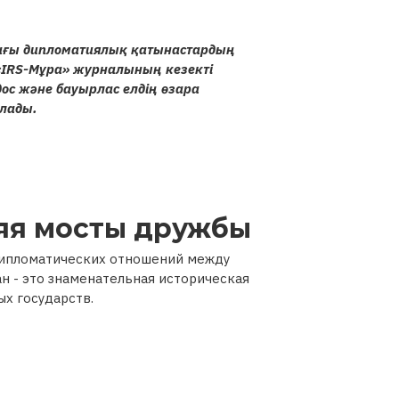
ғы дипломатиялық қатынастардың
«IRS-Мұра» журналының кезекті
дос және бауырлас елдің өзара
алады.
ляя мосты дружбы
 дипломатических отношений между
 - это знаменательная историческая
ых государств.