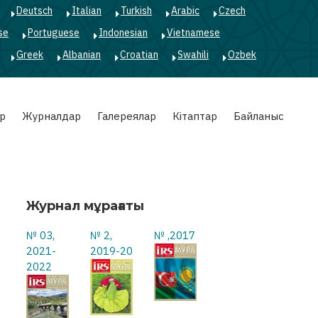
Deutsch
Italian
Turkish
Arabic
Czech
se
Portuguese
Indonesian
Vietnamese
Greek
Albanian
Croatian
Swahili
Ozbek
р
Журналдар
Галереялар
Кітаптар
Байланыс
Журнал мұрағаты
№ 03,
№ 2,
№ ,2017
2021-
2019-20
2022