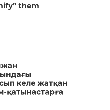
nify” them
йжан
сындағы
сып келе жатқан
м-қатынастарға