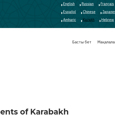
English
Russian
Français
Español
Chinese
Japane
Amharic
Kazakh
Hebrew
Main
Басты бет
Мақалала
navigation
ents of Karabakh