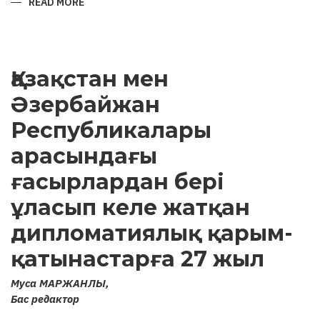
READ MORE
ABOUT
ARCHAEOLOGICAL
MONUMENTS
OF
KARABAKH
AND
ATTEMPTS
Қазақстан мен
TO
“ARMENIFY”
THEM
Әзербайжан
Республикалары
арасындағы
ғасырлардан бері
ұласып келе жатқан
дипломатиялық қарым-
қатынастарға 27 жыл
Муса МАРЖАНЛЫ,
Бас редактор