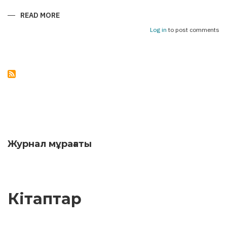
READ MORE
ABOUT
АСТАНА
–
Log in
to post comments
БАКУ:
УКРЕПЛЯЯ
МОСТЫ
ДРУЖБЫ
Журнал мұрағаты
Кітаптар