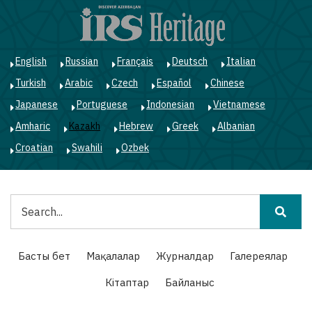
Skip
to
main
content
English
Russian
Français
Deutsch
Italian
Turkish
Arabic
Czech
Español
Chinese
Japanese
Portuguese
Indonesian
Vietnamese
Amharic
Kazakh
Hebrew
Greek
Albanian
Croatian
Swahili
Ozbek
Іздестіру
Main
Басты бет
Мақалалар
Журналдар
Галереялар
navigation
Кітаптар
Байланыс