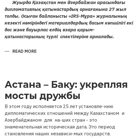
Жуырда Қазақстан мен Әзербайжан арасындағы
дипломатиялық қатынастардың орнағанына 27 жыл
толды. Осыған байланысты «IRS-Мұра» журналының
кезекті нөміріндегі материалдардың басым көпшілігі екі
дос және бауырлас елдің өзара қарым-
қатынастарының түрлі спектілеріне арналады.
READ MORE
ABOUT
ҚАЗАҚСТАН
МЕН
ӘЗЕРБАЙЖАН
РЕСПУБЛИКАЛАРЫ
АРАСЫНДАҒЫ
ҒАСЫРЛАРДАН
Астана – Баку: укрепляя
БЕРІ
ҰЛАСЫП
КЕЛЕ
мосты дружбы
ЖАТҚАН
ДИПЛОМАТИЯЛЫҚ
ҚАРЫМ-
В этом году исполняется 25 лет установле-нию
ҚАТЫНАСТАРҒА
27
дипломатических отношений между Казахстаном и
ЖЫЛ
Азербайджаном для на-ших стран - это
знаменательная историческая дата. Это период
становления наших независи-мых государств.