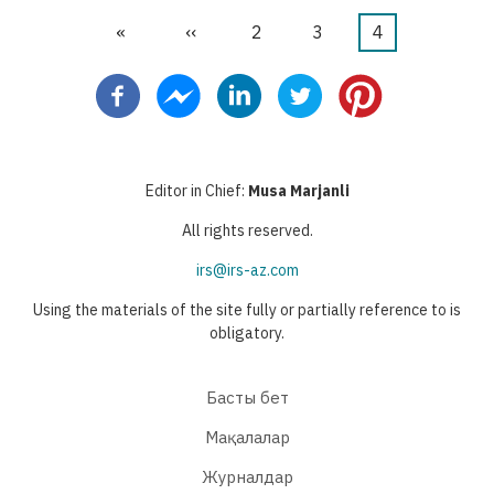
First
«
Previous
‹‹
Бет
2
Бет
3
Current
4
Pagination
page
page
page
Editor in Chief:
Musa Marjanli
All rights reserved.
irs@irs-az.com
Using the materials of the site fully or partially reference to is
obligatory.
Басты бет
Мақалалар
Журналдар