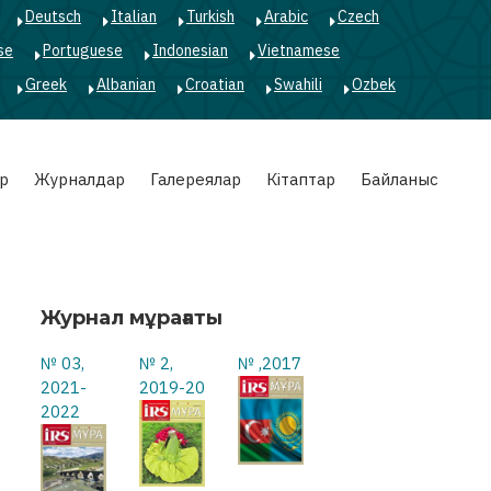
Deutsch
Italian
Turkish
Arabic
Czech
se
Portuguese
Indonesian
Vietnamese
Greek
Albanian
Croatian
Swahili
Ozbek
р
Журналдар
Галереялар
Кітаптар
Байланыс
Журнал мұрағаты
№ 03,
№ 2,
№ ,2017
2021-
2019-20
2022