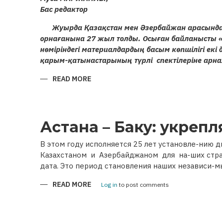
Бас редактор
Жуырда Қазақстан мен Әзербайжан арасында
орнағанына 27 жыл толды. Осыған байланысты 
нөміріндегі материалдардың басым көпшілігі екі 
қарым-қатынастарының түрлі спектілеріне арн
READ MORE
ABOUT
ҚАЗАҚСТАН
МЕН
ӘЗЕРБАЙЖАН
РЕСПУБЛИКАЛАРЫ
АРАСЫНДАҒЫ
ҒАСЫРЛАРДАН
Астана – Баку: укреп
БЕРІ
ҰЛАСЫП
КЕЛЕ
В этом году исполняется 25 лет установле-нию
ЖАТҚАН
Казахстаном и Азербайджаном для на-ших стран
ДИПЛОМАТИЯЛЫҚ
ҚАРЫМ-
дата. Это период становления наших независи-м
ҚАТЫНАСТАРҒА
27
ЖЫЛ
READ MORE
ABOUT
Log in
to post comments
АСТАНА
–
БАКУ:
УКРЕПЛЯЯ
МОСТЫ