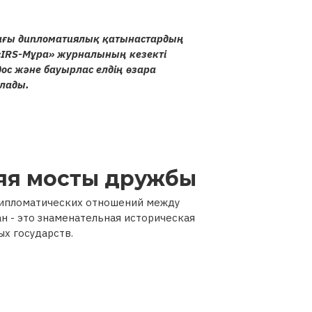
ғы дипломатиялық қатынастардың
«IRS-Мұра» журналының кезекті
дос және бауырлас елдің өзара
алады.
ляя мосты дружбы
 дипломатических отношений между
 - это знаменательная историческая
ых государств.