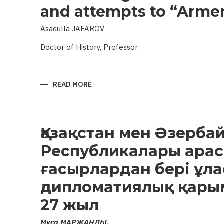
and attempts to “Arme
Asadulla JAFAROV
Doctor of History, Professor
READ MORE
ABOUT
ARCHAEOLOGICAL
MONUMENTS
OF
KARABAKH
AND
ATTEMPTS
Қазақстан мен Әзерба
TO
“ARMENIFY”
Республикалары ара
THEM
ғасырлардан бері ұла
дипломатиялық қары
27 жыл
Муса МАРЖАНЛЫ,