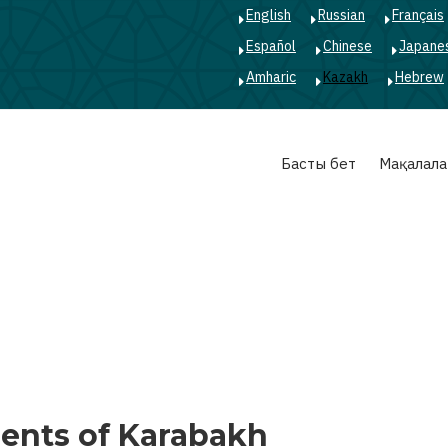
English
Russian
Français
Español
Chinese
Japane
Amharic
Kazakh
Hebrew
Main
Басты бет
Мақалала
navigation
ents of Karabakh