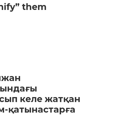
nify” them
йжан
сындағы
сып келе жатқан
м-қатынастарға