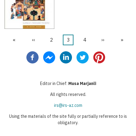
First
«
Previous
‹‹
Бет
2
Current
3
Бет
4
Next
››
Last
»
Pagination
page
page
page
page
page
Editor in Chief:
Musa Marjanli
All rights reserved.
irs@irs-az.com
Using the materials of the site fully or partially reference to is
obligatory.