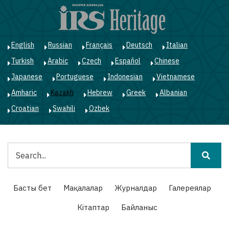
Skip
to
main
content
English
Russian
Français
Deutsch
Italian
Turkish
Arabic
Czech
Español
Chinese
Japanese
Portuguese
Indonesian
Vietnamese
Amharic
Kazakh
Hebrew
Greek
Albanian
Croatian
Swahili
Ozbek
Іздестіру
Main
Басты бет
Мақалалар
Журналдар
Галереялар
navigation
Кітаптар
Байланыс