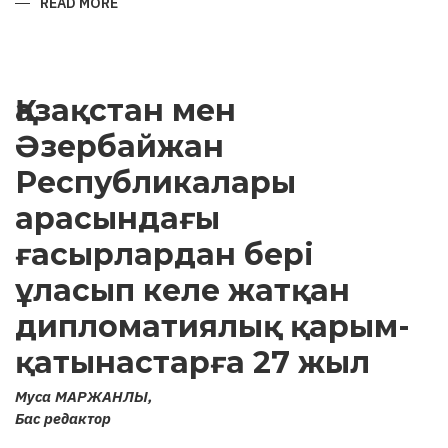
READ MORE
ABOUT
ARCHAEOLOGICAL
MONUMENTS
OF
KARABAKH
AND
ATTEMPTS
Қазақстан мен
TO
“ARMENIFY”
THEM
Әзербайжан
Республикалары
арасындағы
ғасырлардан бері
ұласып келе жатқан
дипломатиялық қарым-
қатынастарға 27 жыл
Муса МАРЖАНЛЫ,
Бас редактор