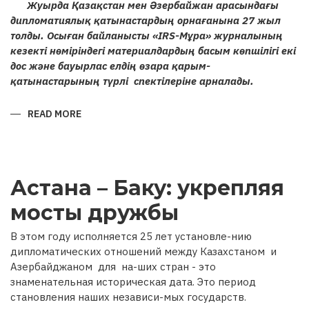
Жуырда Қазақстан мен Әзербайжан арасындағы
дипломатиялық қатынастардың орнағанына 27 жыл
толды. Осыған байланысты «IRS-Мұра» журналының
кезекті нөміріндегі материалдардың басым көпшілігі екі
дос және бауырлас елдің өзара қарым-
қатынастарының түрлі спектілеріне арналады.
READ MORE
ABOUT
ҚАЗАҚСТАН
МЕН
ӘЗЕРБАЙЖАН
РЕСПУБЛИКАЛАРЫ
АРАСЫНДАҒЫ
ҒАСЫРЛАРДАН
Астана – Баку: укрепляя
БЕРІ
ҰЛАСЫП
КЕЛЕ
мосты дружбы
ЖАТҚАН
ДИПЛОМАТИЯЛЫҚ
ҚАРЫМ-
В этом году исполняется 25 лет установле-нию
ҚАТЫНАСТАРҒА
27
дипломатических отношений между Казахстаном и
ЖЫЛ
Азербайджаном для на-ших стран - это
знаменательная историческая дата. Это период
становления наших независи-мых государств.