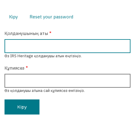
Кіру
(active
Reset your password
Primary
tab)
tabs
Қолданушының аты
Өз IRS Heritage қолданушы атын еңгізіңіз.
Құпиясөз
Өз қолданушы атына сай құпиясөз енгізіңіз.