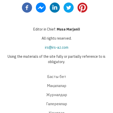
page
page
page
Editor in Chief:
Musa Marjanli
All rights reserved.
irs@irs-az.com
Using the materials of the site fully or partially reference to is
obligatory.
Басты бет
Мақалалар
Журналдар
Галереялар
Кітаптар