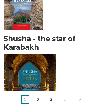
Shusha - the star of
Karabakh
Current
1
Бет
2
Бет
3
Next
››
Last
»
Pagination