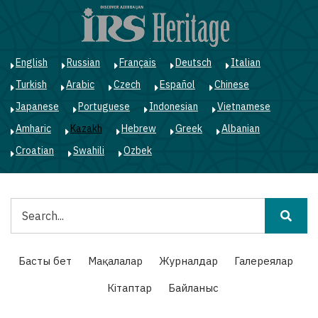
Skip
to
main
content
English
Russian
Français
Deutsch
Italian
Turkish
Arabic
Czech
Español
Chinese
Japanese
Portuguese
Indonesian
Vietnamese
Amharic
Kazakh
Hebrew
Greek
Albanian
Croatian
Swahili
Ozbek
Іздестіру
Main
Басты бет
Мақалалар
Журналдар
Галереялар
navigation
Кітаптар
Байланыс