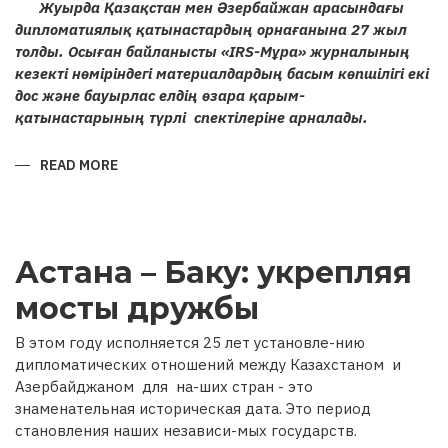
Жуырда Қазақстан мен Әзербайжан арасындағы
дипломатиялық қатынастардың орнағанына 27 жыл
толды. Осыған байланысты «IRS-Мұра» журналының
кезекті нөміріндегі материалдардың басым көпшілігі екі
дос және бауырлас елдің өзара қарым-
қатынастарының түрлі спектілеріне арналады.
READ MORE
ABOUT
ҚАЗАҚСТАН
МЕН
ӘЗЕРБАЙЖАН
РЕСПУБЛИКАЛАРЫ
АРАСЫНДАҒЫ
ҒАСЫРЛАРДАН
Астана – Баку: укрепляя
БЕРІ
ҰЛАСЫП
КЕЛЕ
мосты дружбы
ЖАТҚАН
ДИПЛОМАТИЯЛЫҚ
ҚАРЫМ-
В этом году исполняется 25 лет установле-нию
ҚАТЫНАСТАРҒА
27
дипломатических отношений между Казахстаном и
ЖЫЛ
Азербайджаном для на-ших стран - это
знаменательная историческая дата. Это период
становления наших независи-мых государств.