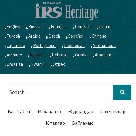
Skip
to
main
content
English
Russian
Français
Deutsch
Italian
Turkish
Arabic
Czech
Español
Chinese
Japanese
Portuguese
Indonesian
Vietnamese
Amharic
Kazakh
Hebrew
Greek
Albanian
Croatian
Swahili
Ozbek
Іздестіру
Main
Басты бет
Мақалалар
Журналдар
Галереялар
navigation
Кітаптар
Байланыс