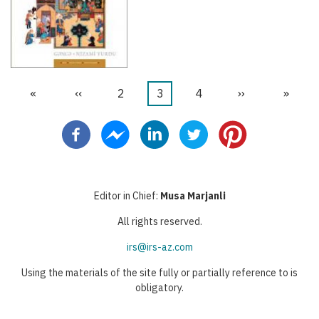
First
«
Previous
‹‹
Бет
2
Current
3
Бет
4
Next
››
Last
»
Pagination
page
page
page
page
page
Editor in Chief:
Musa Marjanli
All rights reserved.
irs@irs-az.com
Using the materials of the site fully or partially reference to is
obligatory.