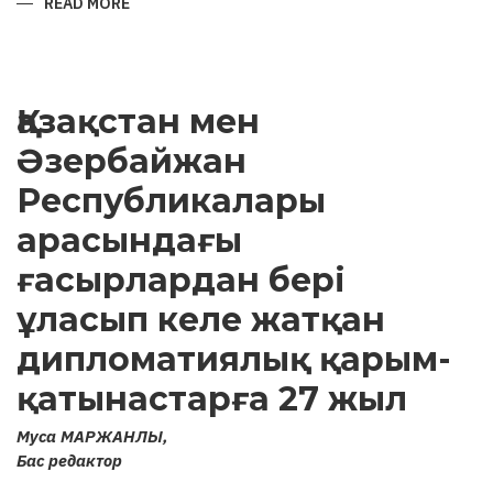
READ MORE
ABOUT
ARCHAEOLOGICAL
MONUMENTS
OF
KARABAKH
AND
ATTEMPTS
Қазақстан мен
TO
“ARMENIFY”
THEM
Әзербайжан
Республикалары
арасындағы
ғасырлардан бері
ұласып келе жатқан
дипломатиялық қарым-
қатынастарға 27 жыл
Муса МАРЖАНЛЫ,
Бас редактор