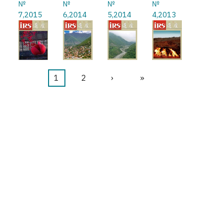
№
№
№
№
7,2015
6,2014
5,2014
4,2013
カ
1
ペ
2
次
›
最
»
ペ
レ
ー
ペ
終
ー
ン
ジ
ー
ペ
ジ
送
ト
ジ
ー
り
ペ
ジ
ー
ジ