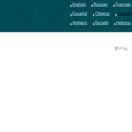
English
Russian
Français
Español
Chinese
Japane
Amharic
Kazakh
Hebrew
Main
ホーム
navigation