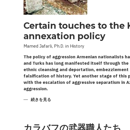
Certain touches to the
annexation policy
Mamed Jafarli, Ph.D. in History
The policy of aggression Armenian nationalists ha
and Turks has long manifested itself through the 
ethnic cleansing and deportation, embezzlement of
falsification of history. Yet another stage of this
with the escalation of aggressive separatism in A
aggression.
CERTAIN
続きを見る
TOUCHES
TO
THE
KARABAKH
ANNEXATION
POLICY
カラバフの武器職人たち
の