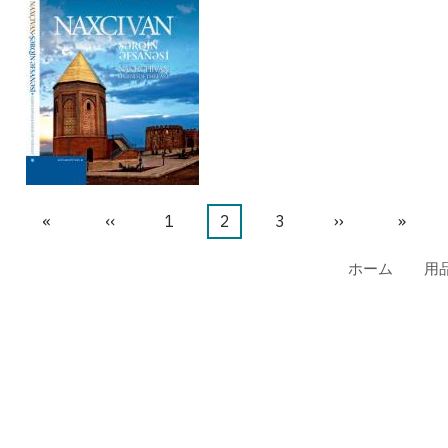
先
«
前
‹‹
ペ
1
カ
2
ペ
3
次
››
最
»
頭
ペ
ー
レ
ー
ペ
終
ホーム
用
ペ
ー
ジ
ン
ジ
ー
ペ
ー
ジ
ト
ジ
ー
ジ
ペ
ジ
ー
ジ