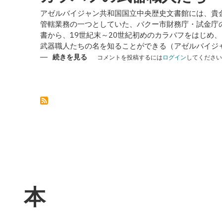
アゼルバイジャン共和国国立中央歴史文書館には、貴
管轄業務の一つとしていた、バクー市財務庁・試金庁
書から、19世紀末～20世紀初めのカラバフをはじめ
武器職人たちの名を知ることができる（アゼルバイジ
カ
続きを見る
コメントを投稿するには
ログイン
してください
ラ
バ
フ
の
武
器
職
人
た
ち
の
本