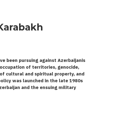
 Karabakh
ve been pursuing against Azerbaijanis
occupation of territories, genocide,
 cultural and spiritual property, and
 policy was launched in the late 1980s
zerbaijan and the ensuing military