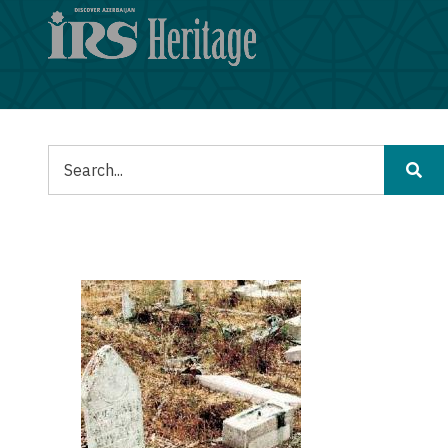
メ
イ
ン
コ
ン
テ
ン
検
ツ
索
に
移
動