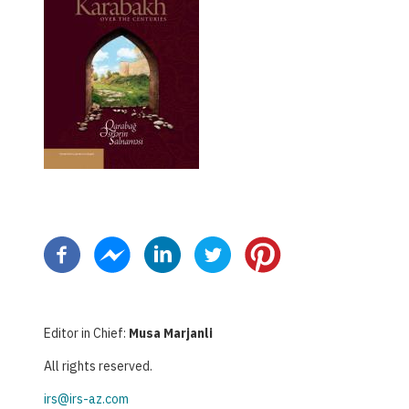
ペ
ー
ジ
送
り
Editor in Chief:
Musa Marjanli
All rights reserved.
irs@irs-az.com