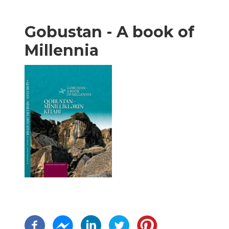
Gobustan - A book of
Millennia
ペ
ー