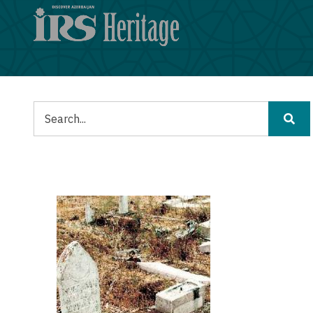
メ
イ
ン
コ
ン
テ
ン
検
ツ
索
に
移
動