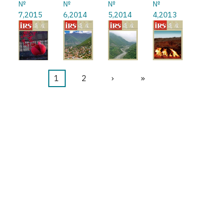
№
№
№
№
7,2015
6,2014
5,2014
4,2013
カ
1
ペ
2
次
›
最
»
ペ
レ
ー
ペ
終
ー
ン
ジ
ー
ペ
ジ
送
ト
ジ
ー
り
ペ
ジ
ー
ジ