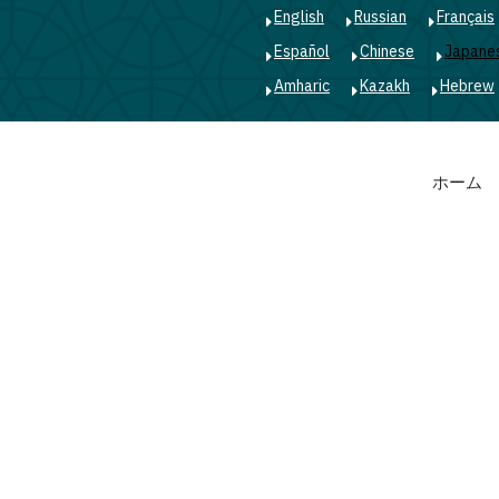
English
Russian
Français
Español
Chinese
Japane
Amharic
Kazakh
Hebrew
Main
ホーム
navigation