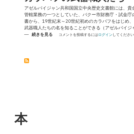
アゼルバイジャン共和国国立中央歴史文書館には、貴
管轄業務の一つとしていた、バクー市財務庁・試金庁
書から、19世紀末～20世紀初めのカラバフをはじめ
武器職人たちの名を知ることができる（アゼルバイジ
カ
続きを見る
コメントを投稿するには
ログイン
してください
ラ
バ
フ
の
武
器
職
人
た
ち
の
本