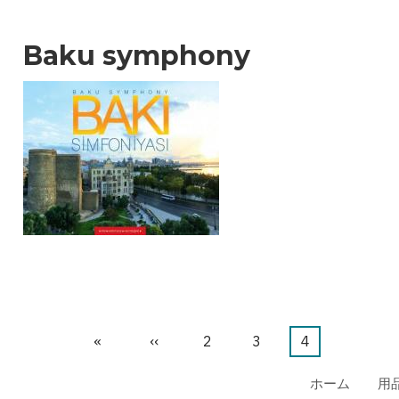
Baku symphony
先
«
前
‹‹
ペ
2
ペ
3
カ
4
頭
ペ
ー
ー
レ
ホーム
用
ペ
ー
ジ
ジ
ン