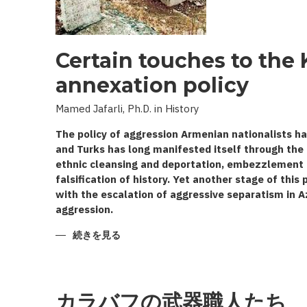
Certain touches to the
annexation policy
Mamed Jafarli, Ph.D. in History
The policy of aggression Armenian nationalists ha
and Turks has long manifested itself through the 
ethnic cleansing and deportation, embezzlement of
falsification of history. Yet another stage of this
with the escalation of aggressive separatism in A
aggression.
CERTAIN
続きを見る
TOUCHES
TO
THE
KARABAKH
ANNEXATION
POLICY
カラバフの武器職人たち
の