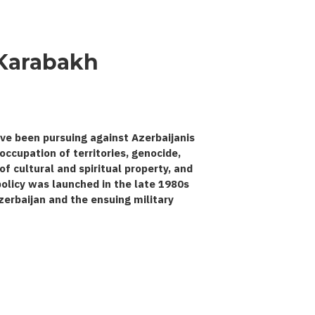
 Karabakh
ve been pursuing against Azerbaijanis
occupation of territories, genocide,
 cultural and spiritual property, and
 policy was launched in the late 1980s
zerbaijan and the ensuing military