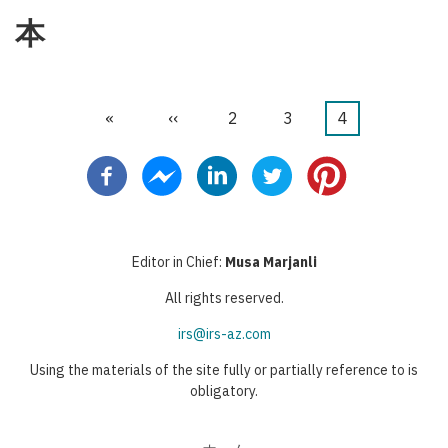
送
ー
ジ
ト
本
り
ジ
ペ
ー
ジ
先
«
前
‹‹
ペ
2
ペ
3
カ
4
ペ
頭
ペ
ー
ー
レ
ー
ペ
ー
ジ
ジ
ン
ジ
送
ー
ジ
ト
り
ジ
ペ
Editor in Chief:
Musa Marjanli
ー
All rights reserved.
ジ
irs@irs-az.com
Using the materials of the site fully or partially reference to is
obligatory.