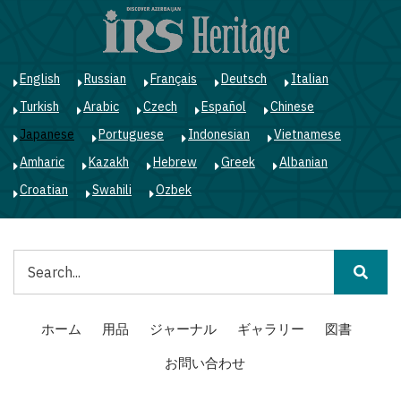
メ
イ
ン
コ
English
Russian
Français
Deutsch
Italian
ン
Turkish
Arabic
Czech
Español
Chinese
テ
ン
Japanese
Portuguese
Indonesian
Vietnamese
ツ
Amharic
Kazakh
Hebrew
Greek
Albanian
に
移
Croatian
Swahili
Ozbek
動
検
索
Main
ホーム
用品
ジャーナル
ギャラリー
図書
navigation
お問い合わせ