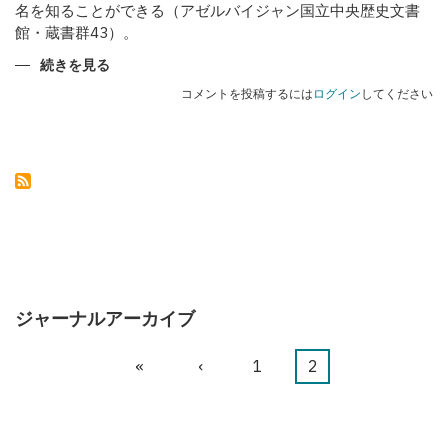
名を知ることができる（アゼルバイジャン国立中央歴史文書
館・蔵書群43）。
カ
続きを見る
ラ
バ
コメントを投稿するには
ログイン
してください
フ
の
武
器
職
人
た
ち
の
ジャーナルアーカイブ
先
«
前
‹
ペ
1
カ
2
ペ
頭
ペ
ー
レ
ー
ペ
ー
ジ
ン
ジ