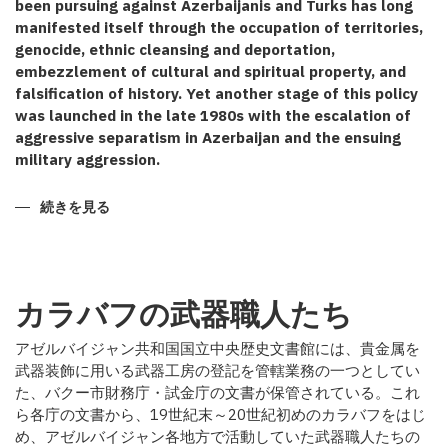
been pursuing against Azerbaijanis and Turks has long
manifested itself through the occupation of territories,
genocide, ethnic cleansing and deportation,
embezzlement of cultural and spiritual property, and
falsification of history. Yet another stage of this policy
was launched in the late 1980s with the escalation of
aggressive separatism in Azerbaijan and the ensuing
military aggression.
CERTAIN
続きを見る
TOUCHES
TO
THE
KARABAKH
ANNEXATION
POLICY
カラバフの武器職人たち
の
アゼルバイジャン共和国国立中央歴史文書館には、貴金属を
武器装飾に用いる武器工房の登記を管轄業務の一つとしてい
た、バクー市財務庁・試金庁の文書が保管されている。これ
ら各庁の文書から、19世紀末～20世紀初めのカラバフをはじ
め、アゼルバイジャン各地方で活動していた武器職人たちの