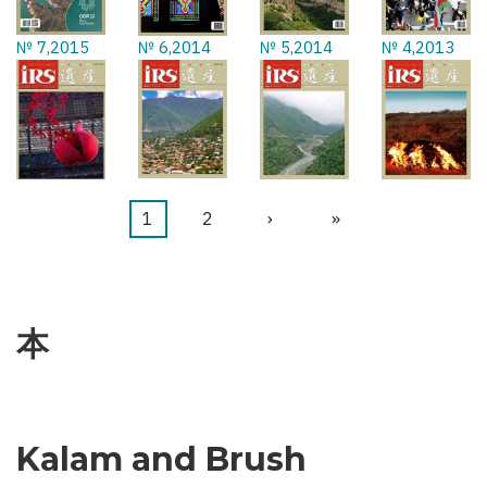
№ 7,2015
№ 6,2014
№ 5,2014
№ 4,2013
カ
1
ペ
2
次
›
最
»
ペ
レ
ー
ペ
終
ー
ン
ジ
ー
ペ
ジ
送
ト
ジ
ー
本
り
ペ
ジ
ー
ジ
Kalam and Brush