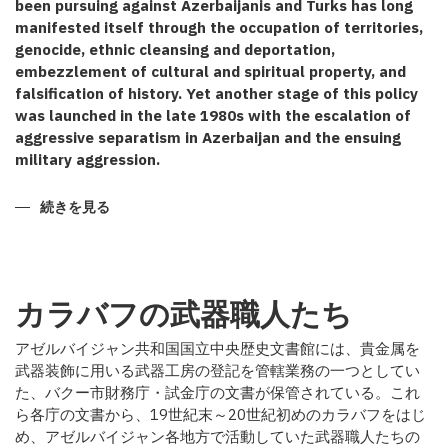
been pursuing against Azerbaijanis and Turks has long
manifested itself through the occupation of territories,
genocide, ethnic cleansing and deportation,
embezzlement of cultural and spiritual property, and
falsification of history. Yet another stage of this policy
was launched in the late 1980s with the escalation of
aggressive separatism in Azerbaijan and the ensuing
military aggression.
CERTAIN
続きを見る
TOUCHES
TO
THE
KARABAKH
ANNEXATION
POLICY
カラバフの武器職人たち
の
アゼルバイジャン共和国国立中央歴史文書館には、貴金属を
武器装飾に用いる武器工房の登記を管轄業務の一つとしてい
た、バクー市財務庁・試金庁の文書が保管されている。これ
ら各庁の文書から、19世紀末～20世紀初めのカラバフをはじ
め、アゼルバイジャン各地方で活動していた武器職人たちの