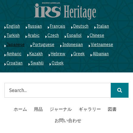
メ
イ
ン
コ
English
Russian
Français
Deutsch
Italian
ン
Turkish
Arabic
Czech
Español
Chinese
テ
ン
Japanese
Portuguese
Indonesian
Vietnamese
ツ
Amharic
Kazakh
Hebrew
Greek
Albanian
に
移
Croatian
Swahili
Ozbek
動
検
索
Main
ホーム
用品
ジャーナル
ギャラリー
図書
navigation
お問い合わせ