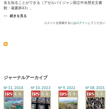
名を知ることができる（アゼルバイジャン国立中央歴史文書
館・蔵書群43）。
カ
続きを見る
ラ
バ
コメントを投稿するには
ログイン
してください
フ
の
武
器
職
人
た
ち
の
ジャーナルアーカイブ
№ 11, 2024
№ 10, 2023
№ 9, 2022
№ 08, 2021