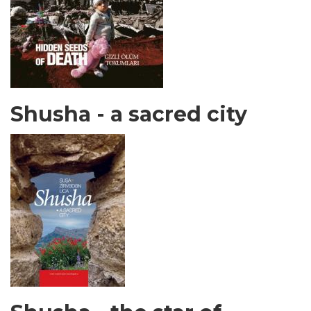
Shusha - a sacred city