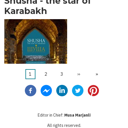
Shusha - the star of
Karabakh
カ
1
ペ
2
ペ
3
次
››
最
»
ペ
レ
ー
ー
ペ
終
ー
ン
ジ
ジ
ー
ペ
ジ
送
ト
ジ
ー
り
ペ
ジ
Editor in Chief:
Musa Marjanli
ー
All rights reserved.
ジ