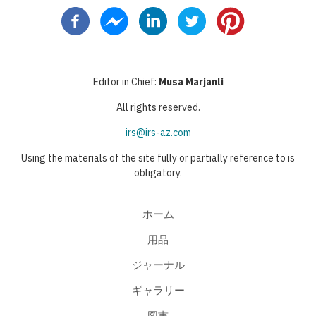
レ
ー
ー
ペ
終
ー
ン
ジ
ジ
ー
ペ
ジ
送
ト
ジ
ー
り
ペ
ジ
Editor in Chief:
Musa Marjanli
ー
All rights reserved.
ジ
irs@irs-az.com
Using the materials of the site fully or partially reference to is
obligatory.
ホーム
用品
ジャーナル
ギャラリー
図書