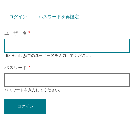
ログイン
(ア
パスワードを再設定
プ
ク
テ
ラ
ユーザー名
ィ
イ
ブ
な
マ
IRS Heritageでのユーザー名を入力してください。
タ
ブ)
リ
パスワード
ー
タ
パスワードを入力してください。
ブ