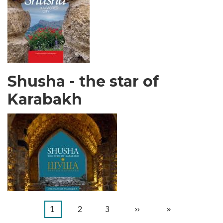
Shusha - the star of
Karabakh
カ
1
ペ
2
ペ
3
次
››
最
»
ペ