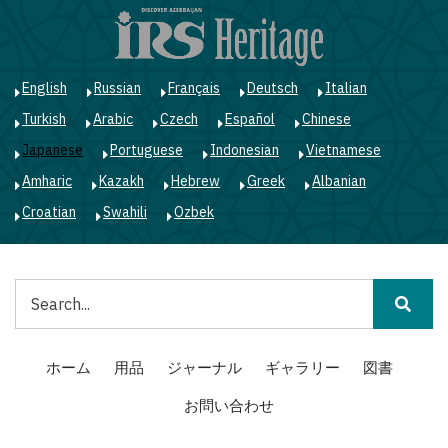
メ
イ
ン
コ
English
Russian
Français
Deutsch
Italian
ン
Turkish
Arabic
Czech
Español
Chinese
テ
ン
Japanese
Portuguese
Indonesian
Vietnamese
ツ
Amharic
Kazakh
Hebrew
Greek
Albanian
に
移
Croatian
Swahili
Ozbek
動
検
索
Main
ホーム
用品
ジャーナル
ギャラリー
図書
navigation
お問い合わせ