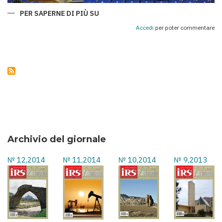
PER SAPERNE DI PIÙ SU
QARABAĞ
E
ROMA:
Accedi
per poter commentare
UNA
CHAMPIONS
LEAGUE
DI
SPORT,
STORIA
E
AMICIZIA
TRA
I
POPOLI
Archivio del giornale
№ 12,2014
№ 11,2014
№ 10,2014
№ 9,2013