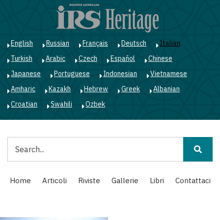
Salta
al
contenuto
principale
English
Russian
Français
Deutsch
Italian
Turkish
Arabic
Czech
Español
Chinese
Japanese
Portuguese
Indonesian
Vietnamese
Amharic
Kazakh
Hebrew
Greek
Albanian
Croatian
Swahili
Ozbek
Cerca
Main
Home
Articoli
Riviste
Gallerie
Libri
Contattaci
navigation