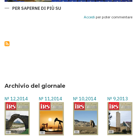
PER SAPERNE DI PIÙ SU
QARABAĞ
E
ROMA:
Accedi
per poter commentare
UNA
CHAMPIONS
LEAGUE
DI
SPORT,
STORIA
E
AMICIZIA
TRA
I
POPOLI
Archivio del giornale
№ 12,2014
№ 11,2014
№ 10,2014
№ 9,2013