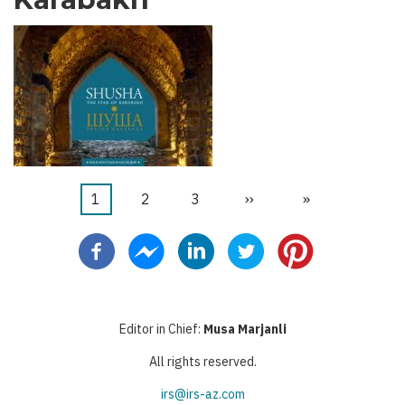
Pagina
1
Pagina
2
Pagina
3
Pagina
››
Ultima
»
Paginazione
attuale
successiva
pagina
Editor in Chief:
Musa Marjanli
All rights reserved.
irs@irs-az.com