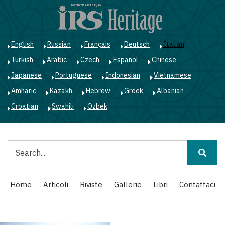
Salta
al
contenuto
principale
English
Russian
Français
Deutsch
Italian
Turkish
Arabic
Czech
Español
Chinese
Japanese
Portuguese
Indonesian
Vietnamese
Amharic
Kazakh
Hebrew
Greek
Albanian
Croatian
Swahili
Ozbek
Cerca
Main
Home
Articoli
Riviste
Gallerie
Libri
Contattaci
navigation