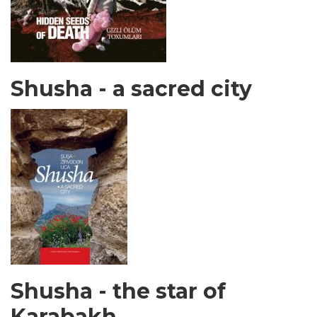
Shusha - a sacred city
Shusha - the star of
Karabakh