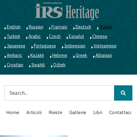
Salta
al
contenuto
principale
English
Russian
Français
Deutsch
Italian
Turkish
Arabic
Czech
Español
Chinese
Japanese
Portuguese
Indonesian
Vietnamese
Amharic
Kazakh
Hebrew
Greek
Albanian
Croatian
Swahili
Ozbek
Cerca
Main
Home
Articoli
Riviste
Gallerie
Libri
Contattaci
navigation