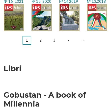
№ 16, 2021
№ 15, 2020
№ 14,2019
№ 13,2018
Pagina
1
Pagina
2
Pagina
3
Pagina
›
Ultima
»
Paginazione
attuale
successiva
pagina
Libri
Gobustan - A book of
Millennia