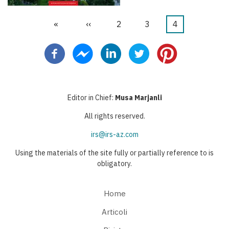
Prima
«
Pagina
‹‹
Pagina
2
Pagina
3
Pagina
4
Paginazione
pagina
precedente
attuale
Editor in Chief:
Musa Marjanli
All rights reserved.
irs@irs-az.com
Using the materials of the site fully or partially reference to is
obligatory.
Home
Articoli