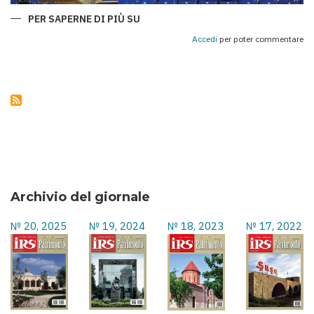
PER SAPERNE DI PIÙ SU
QARABAĞ
E
ROMA:
Accedi
per poter commentare
UNA
CHAMPIONS
LEAGUE
DI
SPORT,
STORIA
E
AMICIZIA
TRA
I
POPOLI
Archivio del giornale
№ 20, 2025
№ 19, 2024
№ 18, 2023
№ 17, 2022