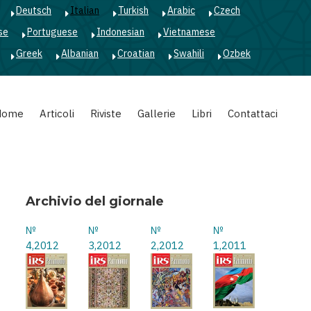
Deutsch
Italian
Turkish
Arabic
Czech
se
Portuguese
Indonesian
Vietnamese
Greek
Albanian
Croatian
Swahili
Ozbek
Home
Articoli
Riviste
Gallerie
Libri
Contattaci
Archivio del giornale
№
№
№
№
4,2012
3,2012
2,2012
1,2011