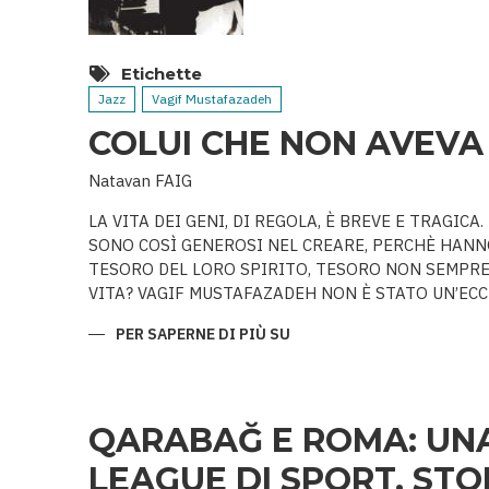
Etichette
Jazz
Vagif Mustafazadeh
COLUI CHE NON AVEVA
Natavan FAIG
LA VITA DEI GENI, DI REGOLA, È BREVE E TRAGIC
SONO COSÌ GENEROSI NEL CREARE, PERCHÈ HANNO
TESORO DEL LORO SPIRITO, TESORO NON SEMPR
VITA? VAGIF MUSTAFAZADEH NON È STATO UN’ECCE
PER SAPERNE DI PIÙ SU
COLUI
CHE
NON
AVEVA
PARI
QARABAĞ E ROMA: UN
LEAGUE DI SPORT, STOR