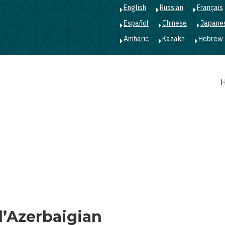
English
Russian
Français
Español
Chinese
Japane
Amharic
Kazakh
Hebrew
Main
navigation
ll’Azerbaigian