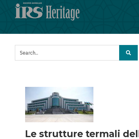
Salta
al
contenuto
principale
Cerca
Le strutture termali de