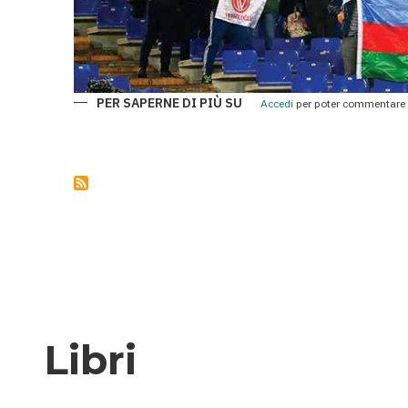
PER SAPERNE DI PIÙ SU
QARABAĞ
Accedi
per poter commentare
E
ROMA:
UNA
CHAMPIONS
LEAGUE
DI
SPORT,
STORIA
E
AMICIZIA
TRA
I
POPOLI
Libri