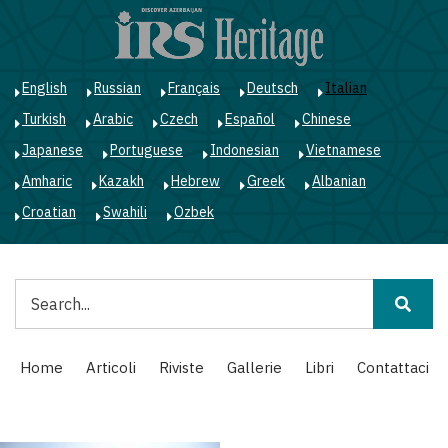
Salta
al
contenuto
principale
English
Russian
Français
Deutsch
Italian
Turkish
Arabic
Czech
Español
Chinese
Japanese
Portuguese
Indonesian
Vietnamese
Amharic
Kazakh
Hebrew
Greek
Albanian
Croatian
Swahili
Ozbek
Cerca
Main
Home
Articoli
Riviste
Gallerie
Libri
Contattaci
navigation