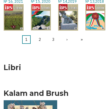
№ 16, 2021
№ 15, 2020
№ 14,2019
№ 13,2018
Pagina
1
Pagina
2
Pagina
3
Pagina
›
Ultima
»
Paginazione
attuale
successiva
pagina
Libri
Kalam and Brush