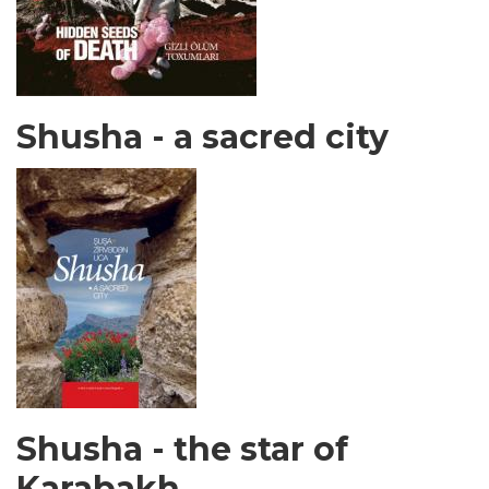
Shusha - a sacred city
Shusha - the star of
Karabakh