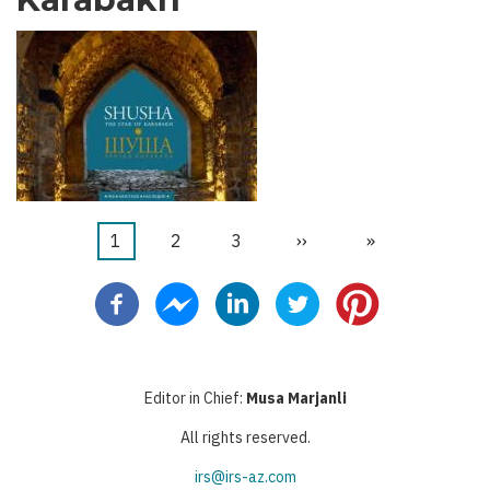
Pagina
1
Pagina
2
Pagina
3
Pagina
››
Ultima
»
Paginazione
attuale
successiva
pagina
Editor in Chief:
Musa Marjanli
All rights reserved.
irs@irs-az.com