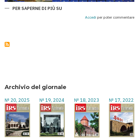
PER SAPERNE DI PIÙ SU
QARABAĞ
E
ROMA:
Accedi
per poter commentare
UNA
CHAMPIONS
LEAGUE
DI
SPORT,
STORIA
E
AMICIZIA
TRA
I
POPOLI
Archivio del giornale
№ 20, 2025
№ 19, 2024
№ 18, 2023
№ 17, 2022