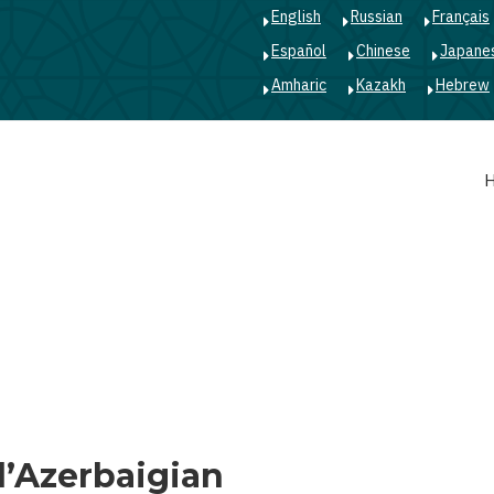
English
Russian
Français
Español
Chinese
Japane
Amharic
Kazakh
Hebrew
Main
navigation
ll’Azerbaigian