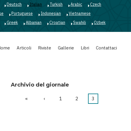
Deutsch
Italian
Turkish
Arabic
Czech
se
Portuguese
Indonesian
Vietnamese
Greek
Albanian
Croatian
Swahili
Ozbek
Home
Articoli
Riviste
Gallerie
Libri
Contattaci
Archivio del giornale
Prima
«
Pagina
‹
Pagina
1
Pagina
2
Pagina
3
Paginazione
pagina
precedente
attuale