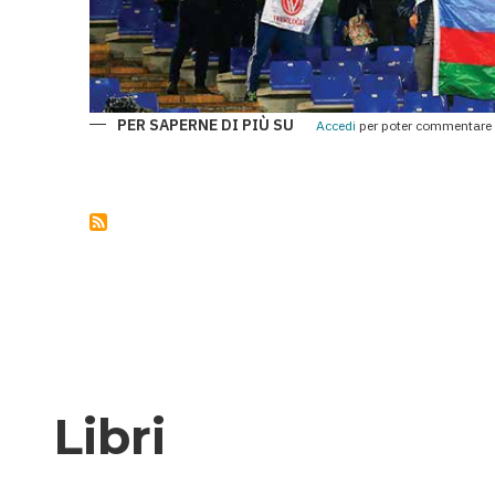
PER SAPERNE DI PIÙ SU
QARABAĞ
Accedi
per poter commentare
E
ROMA:
UNA
CHAMPIONS
LEAGUE
DI
SPORT,
STORIA
E
AMICIZIA
TRA
I
POPOLI
Libri