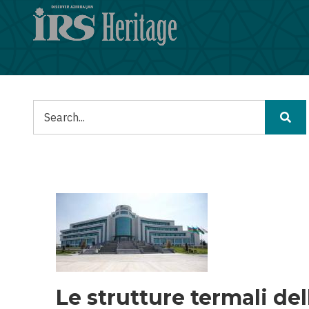
Salta
al
contenuto
principale
Cerca
Le strutture termali de