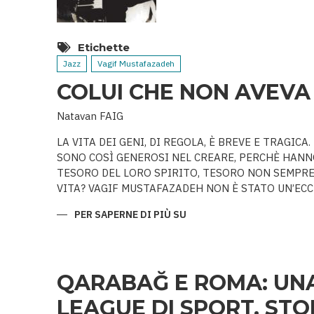
Etichette
Jazz
Vagif Mustafazadeh
COLUI CHE NON AVEVA
Natavan FAIG
LA VITA DEI GENI, DI REGOLA, È BREVE E TRAGIC
SONO COSÌ GENEROSI NEL CREARE, PERCHÈ HANNO
TESORO DEL LORO SPIRITO, TESORO NON SEMPR
VITA? VAGIF MUSTAFAZADEH NON È STATO UN’ECCE
PER SAPERNE DI PIÙ SU
COLUI
CHE
NON
AVEVA
PARI
QARABAĞ E ROMA: UN
LEAGUE DI SPORT, STOR