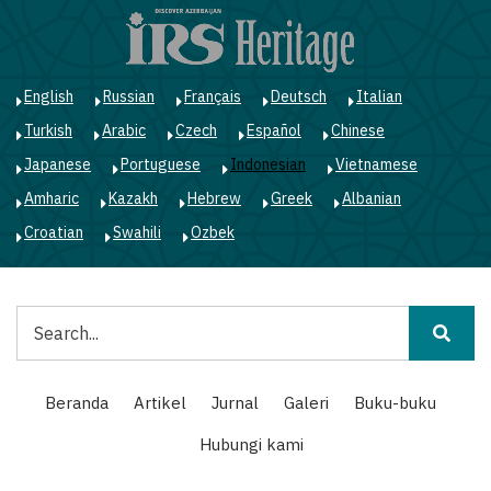
Lompat
ke
isi
utama
English
Russian
Français
Deutsch
Italian
Turkish
Arabic
Czech
Español
Chinese
Japanese
Portuguese
Indonesian
Vietnamese
Amharic
Kazakh
Hebrew
Greek
Albanian
Croatian
Swahili
Ozbek
Pencarian
Main
Beranda
Artikel
Jurnal
Galeri
Buku-buku
navigation
Hubungi kami