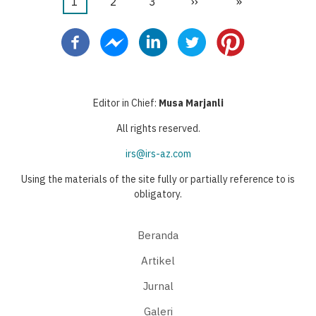
Halaman
1
Halaman
2
Halaman
3
Halaman
››
Last
»
Pagination
sekarang
berikutnya
page
Editor in Chief:
Musa Marjanli
All rights reserved.
irs@irs-az.com
Using the materials of the site fully or partially reference to is
obligatory.
Beranda
Artikel
Jurnal
Galeri