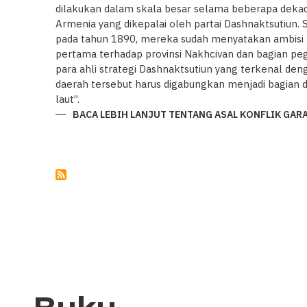
dilakukan dalam skala besar selama beberapa dekade
Armenia yang dikepalai oleh partai Dashnaktsutiun. S
pada tahun 1890, mereka sudah menyatakan ambisi te
pertama terhadap provinsi Nakhcivan dan bagian p
para ahli strategi Dashnaktsutiun yang terkenal de
daerah tersebut harus digabungkan menjadi bagian da
laut”.
BACA LEBIH LANJUT
TENTANG ASAL KONFLIK GAR