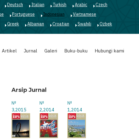
Deutsch
Italian
Turkish
Arabic
Czech
se
Portuguese
Indonesian
Vietnamese
Greek
Albanian
Croatian
Swahili
Ozbek
Artikel
Jurnal
Galeri
Buku-buku
Hubungi kami
Arsip Jurnal
№
№
№
3,2015
2,2014
1,2014