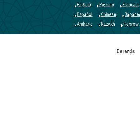
English
Russian
Français
Español
Chinese
Japane
Amharic
Kazakh
Hebrew
Main
Beranda
navigation