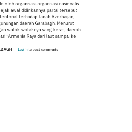
 oleh organisasi-organisasi nasionalis
ejak awal didirikannya partai tersebut
ritorial terhadap tanah Azerbaijan,
egunungan daerah Garabagh. Menurut
ngan watak-wataknya yang keras, daerah-
ri “Armenia Raya dari laut sampai ke
ABAGH
Log in
to post comments