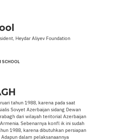
ool
ident, Heydar Aliyev Foundation
M SCHOOL
AGH
ruari tahun 1988, karena pada saat
ialis Sovyet Azerbaijan sidang Dewan
agh dari wilayah teritorial Azerbaijan
Armenia. Sebenarnya konfl ik ini sudah
ahun 1988, karena dibutuhkan persiapan
. Adapun dalam pelaksanaannya