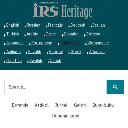
Lompat
ke
isi
utama
English
Russian
Français
Deutsch
Italian
Turkish
Arabic
Czech
Español
Chinese
Japanese
Portuguese
Indonesian
Vietnamese
Amharic
Kazakh
Hebrew
Greek
Albanian
Croatian
Swahili
Ozbek
Pencarian
Main
Beranda
Artikel
Jurnal
Galeri
Buku-buku
navigation
Hubungi kami