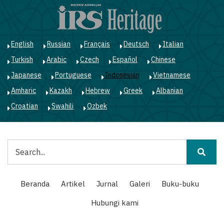
Lompat
ke
isi
utama
English
Russian
Français
Deutsch
Italian
Turkish
Arabic
Czech
Español
Chinese
Japanese
Portuguese
Indonesian
Vietnamese
Amharic
Kazakh
Hebrew
Greek
Albanian
Croatian
Swahili
Ozbek
Pencarian
Main
Beranda
Artikel
Jurnal
Galeri
Buku-buku
navigation
Hubungi kami