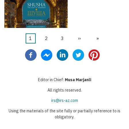
Halaman
1
Halaman
2
Halaman
3
Halaman
››
Last
»
Pagination
sekarang
berikutnya
page
Editor in Chief:
Musa Marjanli
All rights reserved.
irs@irs-az.com
Using the materials of the site fully or partially reference to is
obligatory.