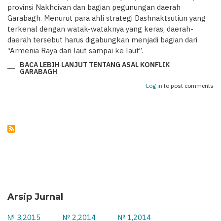
provinsi Nakhcivan dan bagian pegunungan daerah
Garabagh. Menurut para ahli strategi Dashnaktsutiun yang
terkenal dengan watak-wataknya yang keras, daerah-
daerah tersebut harus digabungkan menjadi bagian dari
“Armenia Raya dari laut sampai ke laut”.
BACA LEBIH LANJUT
TENTANG ASAL KONFLIK
GARABAGH
Log in
to post comments
Arsip Jurnal
№ 3,2015
№ 2,2014
№ 1,2014