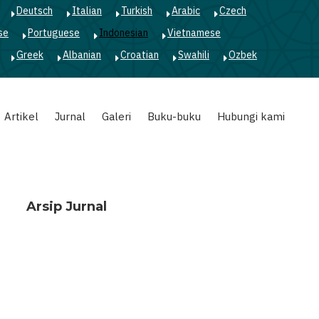
Deutsch
Italian
Turkish
Arabic
Czech
se
Portuguese
Indonesian
Vietnamese
Greek
Albanian
Croatian
Swahili
Ozbek
Artikel
Jurnal
Galeri
Buku-buku
Hubungi kami
Arsip Jurnal