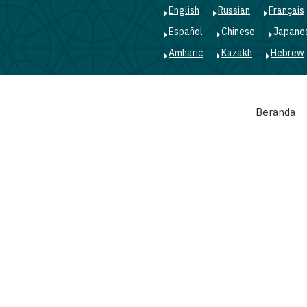
English
Russian
Français
Español
Chinese
Japane
Amharic
Kazakh
Hebrew
Main
Beranda
navigation