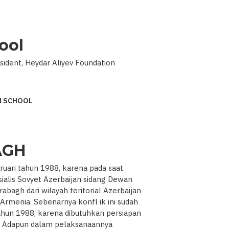
ool
ident, Heydar Aliyev Foundation
M SCHOOL
AGH
ruari tahun 1988, karena pada saat
ialis Sovyet Azerbaijan sidang Dewan
agh dari wilayah teritorial Azerbaijan
Armenia. Sebenarnya konfl ik ini sudah
ahun 1988, karena dibutuhkan persiapan
. Adapun dalam pelaksanaannya