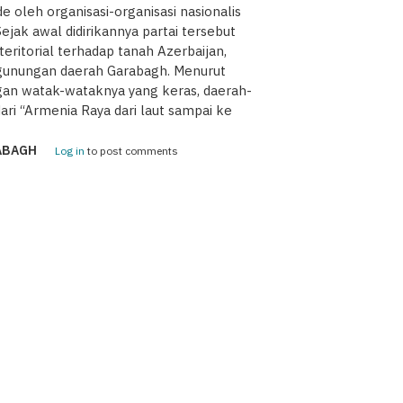
 oleh organisasi-organisasi nasionalis
ejak awal didirikannya partai tersebut
ritorial terhadap tanah Azerbaijan,
egunungan daerah Garabagh. Menurut
ngan watak-wataknya yang keras, daerah-
ri “Armenia Raya dari laut sampai ke
ABAGH
Log in
to post comments