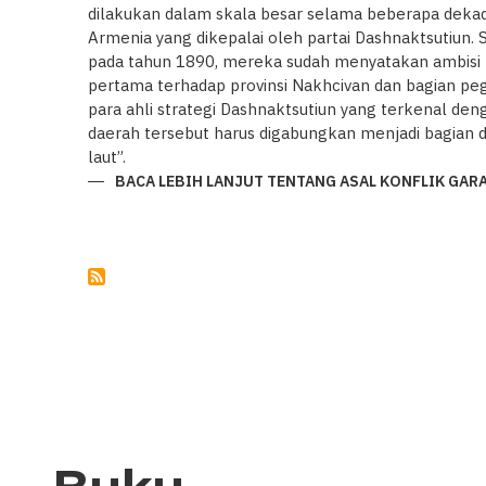
dilakukan dalam skala besar selama beberapa dekade
Armenia yang dikepalai oleh partai Dashnaktsutiun. S
pada tahun 1890, mereka sudah menyatakan ambisi te
pertama terhadap provinsi Nakhcivan dan bagian p
para ahli strategi Dashnaktsutiun yang terkenal de
daerah tersebut harus digabungkan menjadi bagian da
laut”.
BACA LEBIH LANJUT
TENTANG ASAL KONFLIK GAR