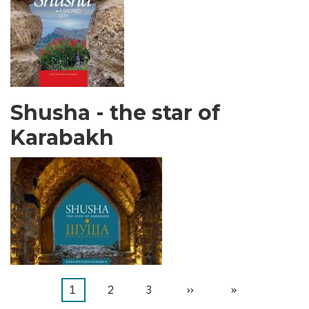
Shusha - the star of
Karabakh
Halaman
1
Halaman
2
Halaman
3
Halaman
››
Last
»
Pagination