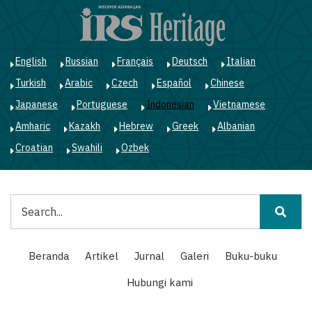
Lompat
ke
isi
utama
English
Russian
Français
Deutsch
Italian
Turkish
Arabic
Czech
Español
Chinese
Japanese
Portuguese
Indonesian
Vietnamese
Amharic
Kazakh
Hebrew
Greek
Albanian
Croatian
Swahili
Ozbek
Pencarian
Main
Beranda
Artikel
Jurnal
Galeri
Buku-buku
navigation
Hubungi kami