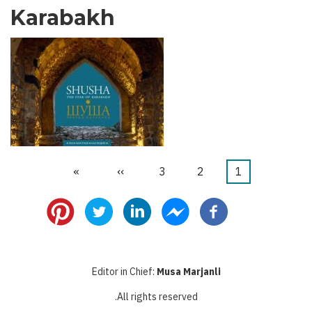
Karabakh
1
דף
2
דף
3
דף
››
הדף
»
הדף
דפדוף
נוכחי
הבא
האחרון
Editor in Chief:
Musa Marjanli
All rights reserved.