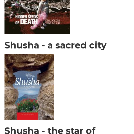
Shusha - a sacred city
Shusha - the star of