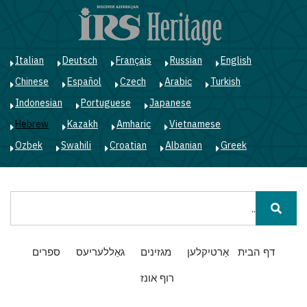
ד
ל
ה
Italian
Deutsch
Français
Russian
English
Chinese
Español
Czech
Arabic
Turkish
Indonesian
Portuguese
Japanese
Hebrew
Kazakh
Amharic
Vietnamese
Ozbek
Swahili
Croatian
Albanian
Greek
חיפוש
Main
דף הבית
אַרטיקלען
מגזינים
גאַללעריעס
ספרים
navigation
רוף אונז