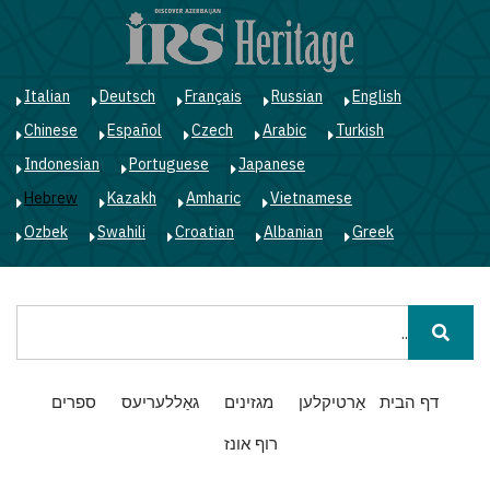
ד
ל
ה
Italian
Deutsch
Français
Russian
English
Chinese
Español
Czech
Arabic
Turkish
Indonesian
Portuguese
Japanese
Hebrew
Kazakh
Amharic
Vietnamese
Ozbek
Swahili
Croatian
Albanian
Greek
חיפוש
Main
דף הבית
אַרטיקלען
מגזינים
גאַללעריעס
ספרים
navigation
רוף אונז