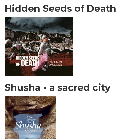
Hidden Seeds of Death
Shusha - a sacred city