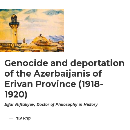
Genocide and deportation
of the Azerbaijanis of
Erivan Province (1918-
1920)
Ilgar Niftaliyev, Doctor of Philosophy in History
קרא עוד
על
ENOCIDE
AND