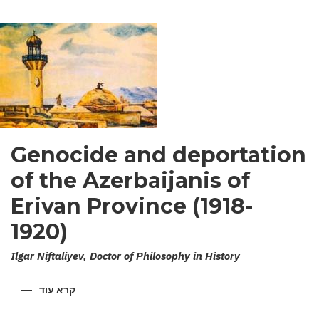
Genocide and deportation
of the Azerbaijanis of
Erivan Province (1918-
1920)
Ilgar Niftaliyev, Doctor of Philosophy in History
קרא עוד
על
ENOCIDE
AND