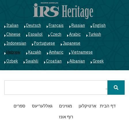
ד
ל
ה
Italian
Deutsch
Français
Russian
English
Chinese
Español
Czech
Arabic
Turkish
Indonesian
Portuguese
Japanese
Hebrew
Kazakh
Amharic
Vietnamese
Ozbek
Swahili
Croatian
Albanian
Greek
חיפוש
Main
דף הבית
אַרטיקלען
מגזינים
גאַללעריעס
ספרים
navigation
רוף אונז