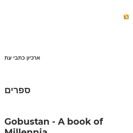
RTATION
OF
THE
AIJANIS
OF
ERIVAN
ROVINCE
(1918-
1920)
ארכיון כתבי עת
ספרים
Gobustan - A book of
Millennia