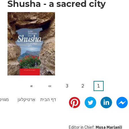
Shusha - a sacred city
1
דף
2
דף
3
דף
››
הדף
»
הדף
נוכחי
הבא
האחרון
דף הבית
אַרטיקלען
מגזינ
Editor in Chief:
Musa Marjanli