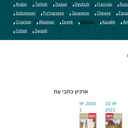
Arabic
Turkish
Italian
Deutsch
Français
Russ
Indonesian
Portuguese
Japanese
Chinese
Espa
Croatian
Albanian
Greek
Hebrew
Kazakh
Am
Ozbek
Swahili
ארכיון כתבי עת
2020, №
№ 02,
1
2021