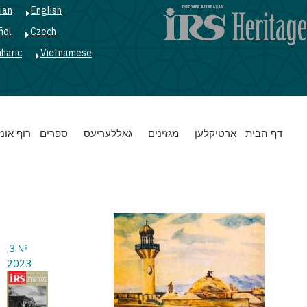
ian
English
ñol
Czech
haric
Vietnamese
Main
דף הבית
אַרטיקלען
מגזינים
גאַללעריעס
ספרים
רוף אונז
navigation
№ 3,
2023