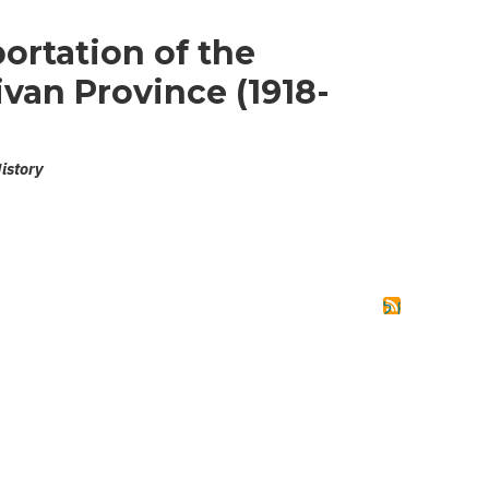
ortation of the
ivan Province (1918-
History
מנוי בRSS ל