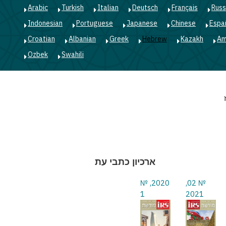
Arabic
Turkish
Italian
Deutsch
Français
Russ
Indonesian
Portuguese
Japanese
Chinese
Espa
Croatian
Albanian
Greek
Hebrew
Kazakh
Am
Ozbek
Swahili
ארכיון כתבי עת
2020, №
№ 02,
1
2021