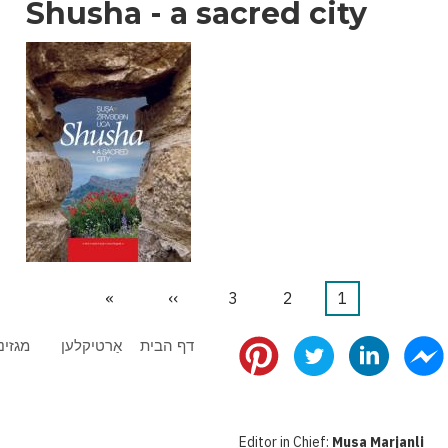
Shusha - a sacred city
1
דף
2
דף
3
דף
››
הדף
»
הדף
נוכחי
הבא
האחרון
דף הבית
אַרטיקלען
מגזינ
Editor in Chief:
Musa Marjanli