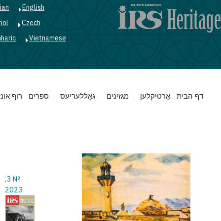
ian
English
ñol
Czech
haric
Vietnamese
Main
דף הבית
אַרטיקלען
מגזינים
גאַללעריעס
ספרים
רוף אונז
navigation
№ 3,
2023