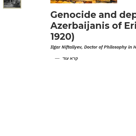
Genocide and dep
Azerbaijanis of Er
1920)
Ilgar Niftaliyev, Doctor of Philosophy in 
קרא עוד
על
GENOCIDE
AND
DEPORTATION
OF
THE
AZERBAIJANIS
OF
ERIVAN
PROVINCE
(1918-
1920)