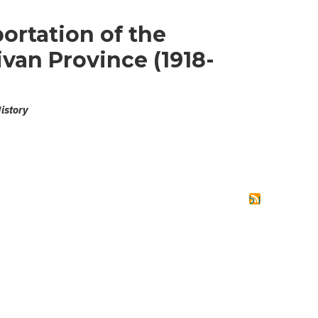
ortation of the
ivan Province (1918-
History
מנוי בRSS ל