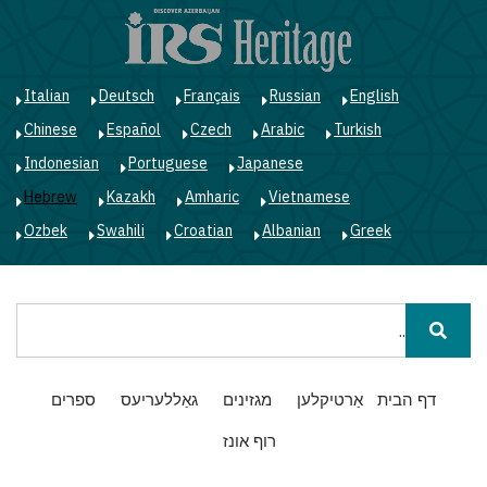
ד
ל
ה
Italian
Deutsch
Français
Russian
English
Chinese
Español
Czech
Arabic
Turkish
Indonesian
Portuguese
Japanese
Hebrew
Kazakh
Amharic
Vietnamese
Ozbek
Swahili
Croatian
Albanian
Greek
חיפוש
Main
דף הבית
אַרטיקלען
מגזינים
גאַללעריעס
ספרים
navigation
רוף אונז