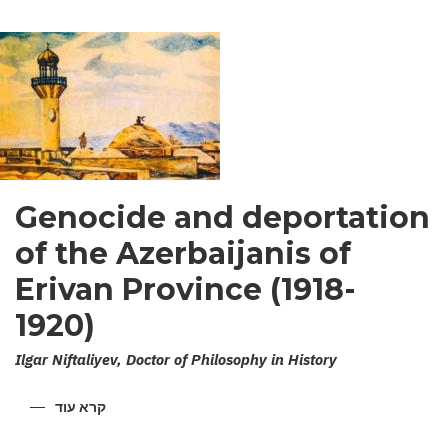
Genocide and deportation
of the Azerbaijanis of
Erivan Province (1918-
1920)
Ilgar Niftaliyev, Doctor of Philosophy in History
קרא עוד
על
ENOCIDE
AND