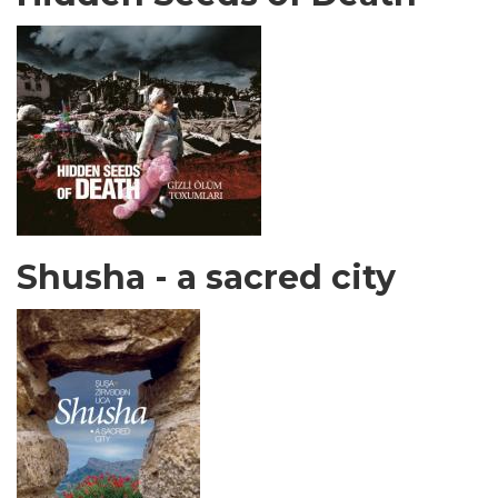
Shusha - a sacred city