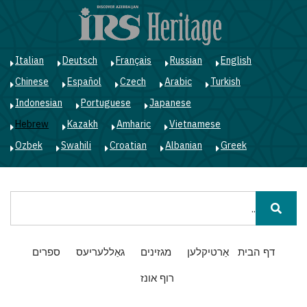
ד
ל
ה
Italian
Deutsch
Français
Russian
English
Chinese
Español
Czech
Arabic
Turkish
Indonesian
Portuguese
Japanese
Hebrew
Kazakh
Amharic
Vietnamese
Ozbek
Swahili
Croatian
Albanian
Greek
חיפוש
Main
דף הבית
אַרטיקלען
מגזינים
גאַללעריעס
ספרים
navigation
רוף אונז