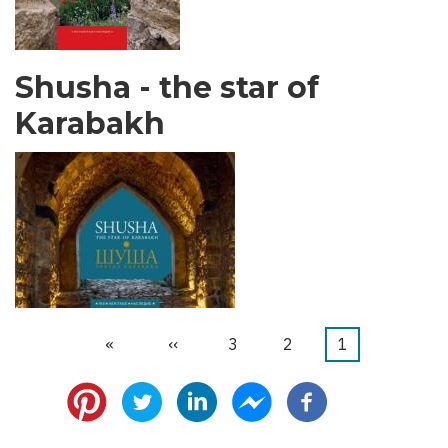
Shusha - the star of
Karabakh
1
דף
2
דף
3
דף
››
הדף
»
הדף
דפדוף
נוכחי
הבא
האחרון