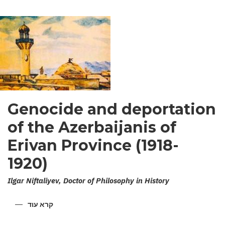
Genocide and deportation
of the Azerbaijanis of
Erivan Province (1918-
1920)
Ilgar Niftaliyev, Doctor of Philosophy in History
קרא עוד
על
ENOCIDE
AND