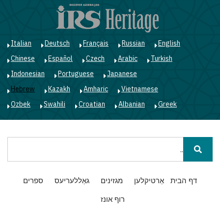
ד
ל
ה
Italian
Deutsch
Français
Russian
English
Chinese
Español
Czech
Arabic
Turkish
Indonesian
Portuguese
Japanese
Hebrew
Kazakh
Amharic
Vietnamese
Ozbek
Swahili
Croatian
Albanian
Greek
חיפוש
Main
דף הבית
אַרטיקלען
מגזינים
גאַללעריעס
ספרים
navigation
רוף אונז