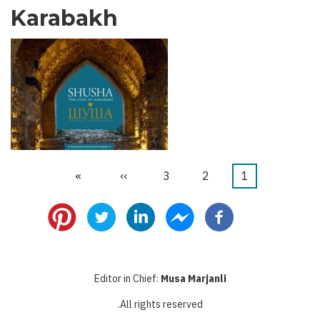
Karabakh
1
דף
2
דף
3
דף
››
הדף
»
הדף
דפדוף
נוכחי
הבא
האחרון
Editor in Chief:
Musa Marjanli
All rights reserved.