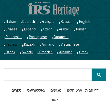
ד
ל
ה
Italian
Deutsch
Français
Russian
English
Chinese
Español
Czech
Arabic
Turkish
Indonesian
Portuguese
Japanese
Hebrew
Kazakh
Amharic
Vietnamese
Ozbek
Swahili
Croatian
Albanian
Greek
חיפוש
Main
דף הבית
אַרטיקלען
מגזינים
גאַללעריעס
ספרים
navigation
רוף אונז