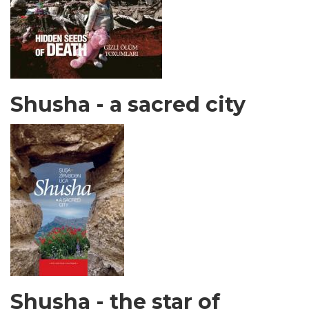
Shusha - a sacred city
Shusha - the star of