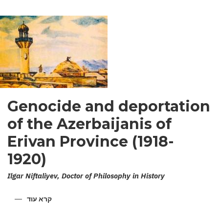
Genocide and deportation
of the Azerbaijanis of
Erivan Province (1918-
1920)
Ilgar Niftaliyev, Doctor of Philosophy in History
קרא עוד
על
ENOCIDE
AND