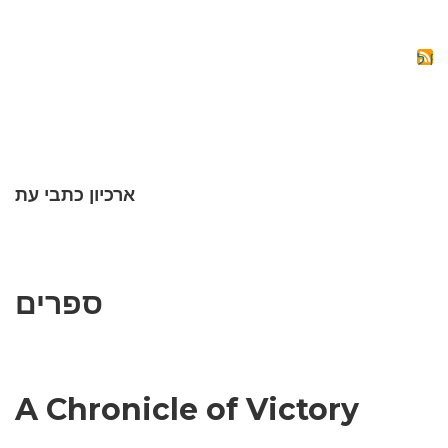
RTATION
OF
THE
AIJANIS
OF
ERIVAN
ROVINCE
(1918-
1920)
ארכיון כתבי עת
ספרים
A Chronicle of Victory