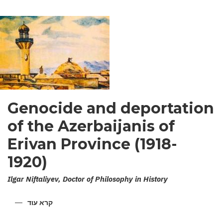
Genocide and deportation
of the Azerbaijanis of
Erivan Province (1918-
1920)
Ilgar Niftaliyev, Doctor of Philosophy in History
קרא עוד
על
ENOCIDE
AND