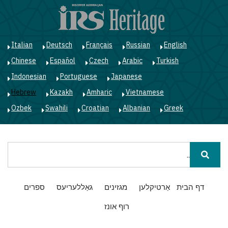
ד
ל
ה
Italian
Deutsch
Français
Russian
English
Chinese
Español
Czech
Arabic
Turkish
Indonesian
Portuguese
Japanese
Hebrew
Kazakh
Amharic
Vietnamese
Ozbek
Swahili
Croatian
Albanian
Greek
חיפוש
Main
דף הבית
אַרטיקלען
מגזינים
גאַללעריעס
ספרים
navigation
רוף אונז