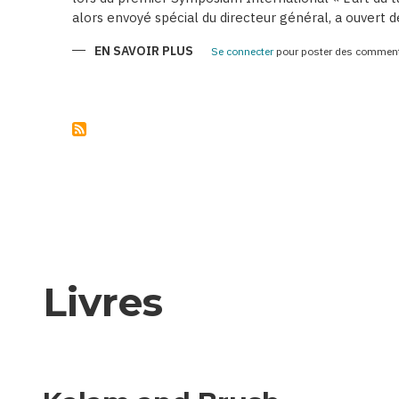
alors envoyé spécial du directeur général, a ouvert 
EN SAVOIR PLUS
SUR
Se connecter
pour poster des comment
AZERBAÏDJAN
:
PARTENAIRE
FIABLE
DE
L’UNESCO
Livres