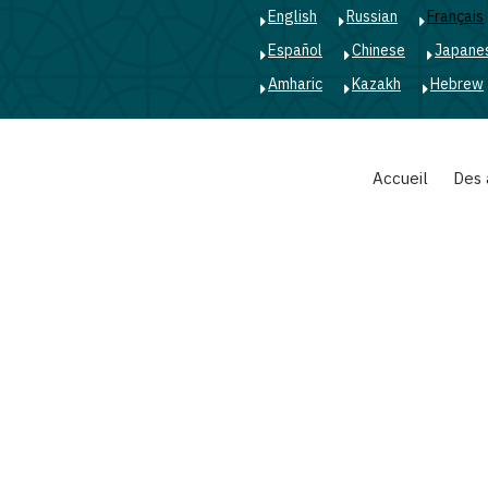
English
Russian
Français
Español
Chinese
Japane
Amharic
Kazakh
Hebrew
Main
Accueil
Des 
navigation