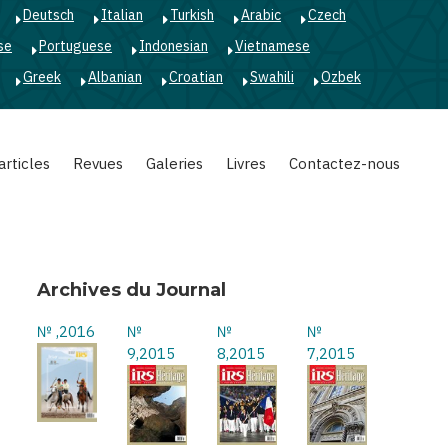
Deutsch
Italian
Turkish
Arabic
Czech
se
Portuguese
Indonesian
Vietnamese
Greek
Albanian
Croatian
Swahili
Ozbek
articles
Revues
Galeries
Livres
Contactez-nous
Archives du Journal
№ ,2016
№
№
№
9,2015
8,2015
7,2015