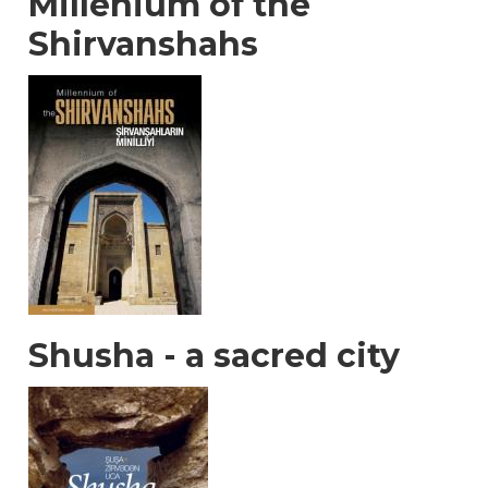
Millenium of the
Shirvanshahs
Shusha - a sacred city