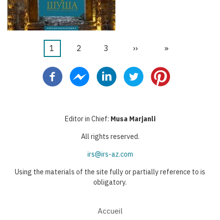
Page
1
Page
2
Page
3
Page
››
Dernière
»
Pagination
courante
suivante
page
Editor in Chief:
Musa Marjanli
All rights reserved.
irs@irs-az.com
Using the materials of the site fully or partially reference to is
obligatory.
Accueil