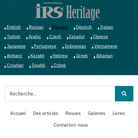
Aller
au
contenu
principal
English
Russian
Français
Deutsch
Italian
Turkish
Arabic
Czech
Español
Chinese
Japanese
Portuguese
Indonesian
Vietnamese
Amharic
Kazakh
Hebrew
Greek
Albanian
Croatian
Swahili
Ozbek
Rechercher
Main
Accueil
Des articles
Revues
Galeries
Livres
navigation
Contactez-nous