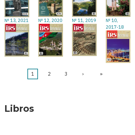
№ 13, 2021
№ 12, 2020
№ 11, 2019
№ 10,
2017-18
Página
1
Página
2
Página
3
Siguiente
›
Última
»
Paginación
actual
página
página
Libros