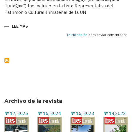
“kəlağayı”) fue incluido en la Lista Representativa del
Patrimonio Cultural Inmaterial de la UN
LEE MÁS
SOBRE
KELAGAYÍS
-
Inicie sesión
para enviar comentarios
PAÑUELOS
TRADICIONALES
DE
LAS
AZERBAIYANAS
EN
EL
SIGLO
XIX
Y
A
COMIENZOS
DEL
SIGLO
XX
Archivo de la revista
№ 17, 2025
№ 16, 2024
№ 15, 2023
№ 14,2022