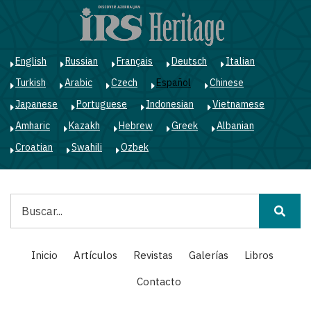
Pasar
al
contenido
principal
English
Russian
Français
Deutsch
Italian
Turkish
Arabic
Czech
Español
Chinese
Japanese
Portuguese
Indonesian
Vietnamese
Amharic
Kazakh
Hebrew
Greek
Albanian
Croatian
Swahili
Ozbek
Buscar
Main
Inicio
Artículos
Revistas
Galerías
Libros
navigation
Contacto