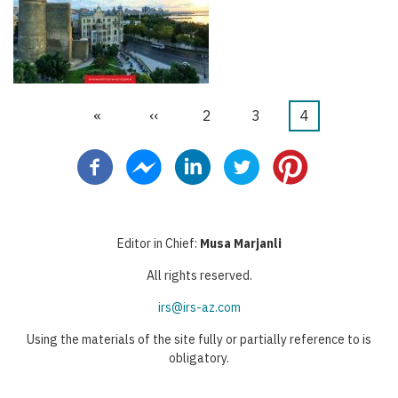
Primera
«
Página
‹‹
Página
2
Página
3
Página
4
Paginación
página
anterior
actual
Editor in Chief:
Musa Marjanli
All rights reserved.
irs@irs-az.com
Using the materials of the site fully or partially reference to is
obligatory.