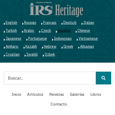
Pasar
al
contenido
principal
English
Russian
Français
Deutsch
Italian
Turkish
Arabic
Czech
Español
Chinese
Japanese
Portuguese
Indonesian
Vietnamese
Amharic
Kazakh
Hebrew
Greek
Albanian
Croatian
Swahili
Ozbek
Buscar
Main
Inicio
Artículos
Revistas
Galerías
Libros
navigation
Contacto