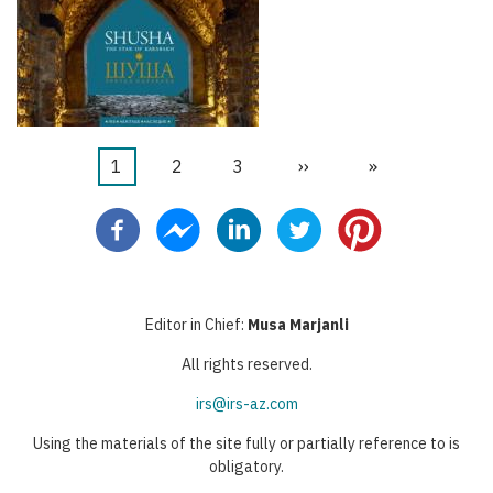
Página
1
Página
2
Página
3
Siguiente
››
Última
»
Paginación
actual
página
página
Editor in Chief:
Musa Marjanli
All rights reserved.
irs@irs-az.com
Using the materials of the site fully or partially reference to is
obligatory.