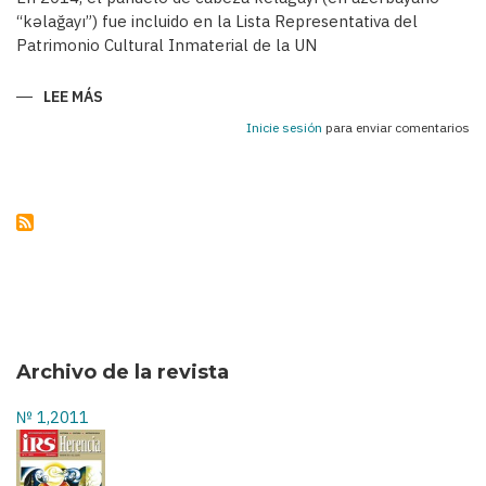
“kəlağayı”) fue incluido en la Lista Representativa del
Patrimonio Cultural Inmaterial de la UN
LEE MÁS
SOBRE
KELAGAYÍS
-
Inicie sesión
para enviar comentarios
PAÑUELOS
TRADICIONALES
DE
LAS
AZERBAIYANAS
EN
EL
SIGLO
XIX
Y
A
COMIENZOS
DEL
SIGLO
XX
Archivo de la revista
№ 1,2011