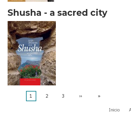
Shusha - a sacred city
Página
1
Página
2
Página
3
Siguiente
››
Última
»
actual
página
página
Inicio
A