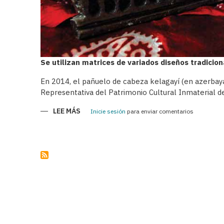
Se utilizan matrices de variados diseños tradicio
En 2014, el pañuelo de cabeza kelagayí (en azerbayan
Representativa del Patrimonio Cultural Inmaterial d
LEE MÁS
SOBRE
Inicie sesión
para enviar comentarios
KELAGAYÍS
-
PAÑUELOS
TRADICIONALES
DE
LAS
AZERBAIYANAS
EN
EL
SIGLO
XIX
Y
A
COMIENZOS
DEL
SIGLO