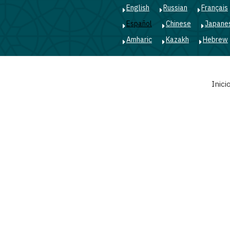
English
Russian
Français
Español
Chinese
Japane
Amharic
Kazakh
Hebrew
Main
Inici
navigation