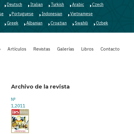
Deutsch
Italian
Turkish
Arabic
Czech
se
Portuguese
Indonesian
Vietnamese
Greek
Albanian
Croatian
Swahili
Ozbek
o
Artículos
Revistas
Galerías
Libros
Contacto
Archivo de la revista
№
1,2011