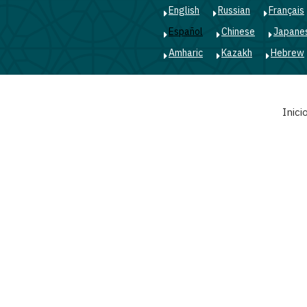
English
Russian
Français
Español
Chinese
Japane
Amharic
Kazakh
Hebrew
Main
Inici
navigation