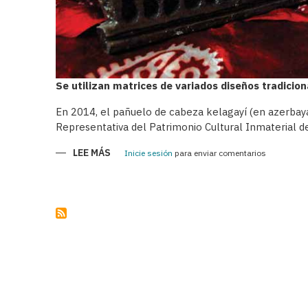
Se utilizan matrices de variados diseños tradicio
En 2014, el pañuelo de cabeza kelagayí (en azerbayan
Representativa del Patrimonio Cultural Inmaterial d
LEE MÁS
SOBRE
Inicie sesión
para enviar comentarios
KELAGAYÍS
-
PAÑUELOS
TRADICIONALES
DE
LAS
AZERBAIYANAS
EN
EL
SIGLO
XIX
Y
A
COMIENZOS
DEL
SIGLO