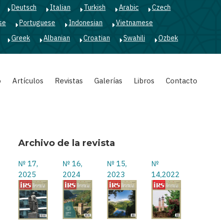
Deutsch
Italian
Turkish
Arabic
Czech
se
Portuguese
Indonesian
Vietnamese
Greek
Albanian
Croatian
Swahili
Ozbek
o
Artículos
Revistas
Galerías
Libros
Contacto
Archivo de la revista
№ 17,
№ 16,
№ 15,
№
2025
2024
2023
14,2022