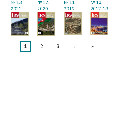
№ 13,
№ 12,
№ 11,
№ 10,
2021
2020
2019
2017-18
Página
1
Página
2
Página
3
Siguiente
›
Última
»
Paginación
actual
página
página