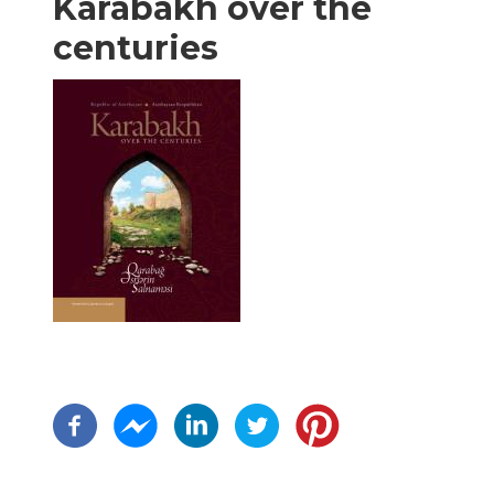
Karabakh over the
centuries
Paginación