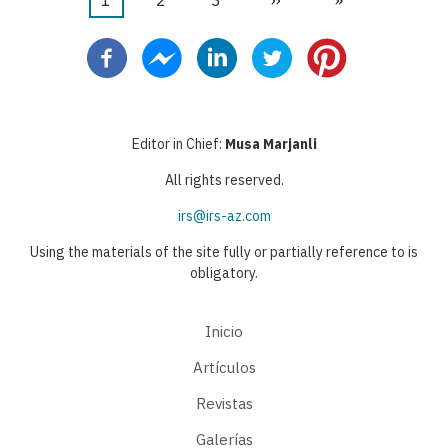
Página
1
Página
2
Página
3
Siguiente
››
Última
»
Paginación
actual
página
página
Editor in Chief:
Musa Marjanli
All rights reserved.
irs@irs-az.com
Using the materials of the site fully or partially reference to is
obligatory.
Inicio
Artículos
Revistas
Galerías