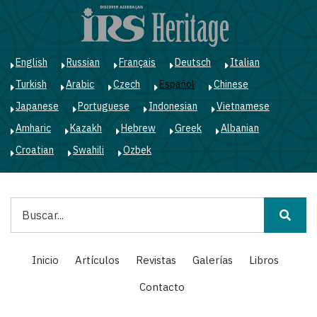
Pasar
al
contenido
principal
English
Russian
Français
Deutsch
Italian
Turkish
Arabic
Czech
Español
Chinese
Japanese
Portuguese
Indonesian
Vietnamese
Amharic
Kazakh
Hebrew
Greek
Albanian
Croatian
Swahili
Ozbek
Buscar
Main
Inicio
Artículos
Revistas
Galerías
Libros
navigation
Contacto