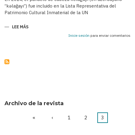
“kəlağayı”) fue incluido en la Lista Representativa del
Patrimonio Cultural Inmaterial de la UN
LEE MÁS
SOBRE
KELAGAYÍS
-
Inicie sesión
para enviar comentarios
PAÑUELOS
TRADICIONALES
DE
LAS
AZERBAIYANAS
EN
EL
SIGLO
XIX
Y
A
COMIENZOS
DEL
SIGLO
XX
Archivo de la revista
Primera
«
Página
‹
Página
1
Página
2
Página
3
Paginación
página
anterior
actual