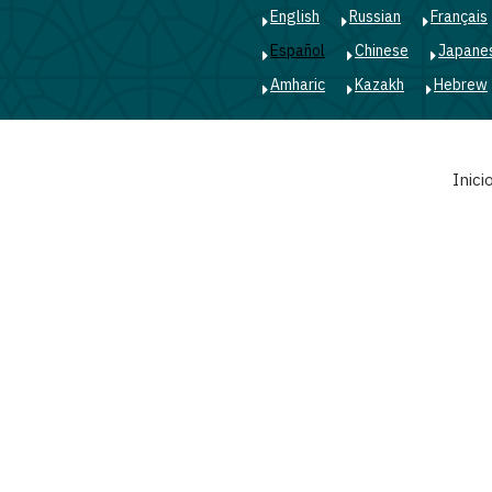
English
Russian
Français
Español
Chinese
Japane
Amharic
Kazakh
Hebrew
Main
Inici
navigation