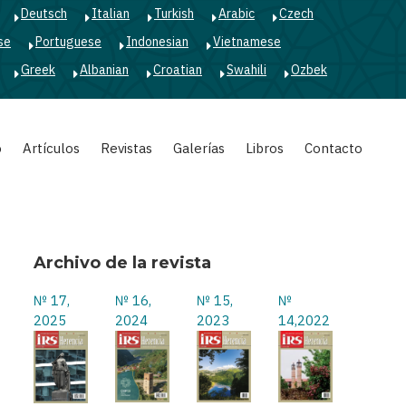
Deutsch
Italian
Turkish
Arabic
Czech
se
Portuguese
Indonesian
Vietnamese
Greek
Albanian
Croatian
Swahili
Ozbek
o
Artículos
Revistas
Galerías
Libros
Contacto
Archivo de la revista
№ 17,
№ 16,
№ 15,
№
2025
2024
2023
14,2022