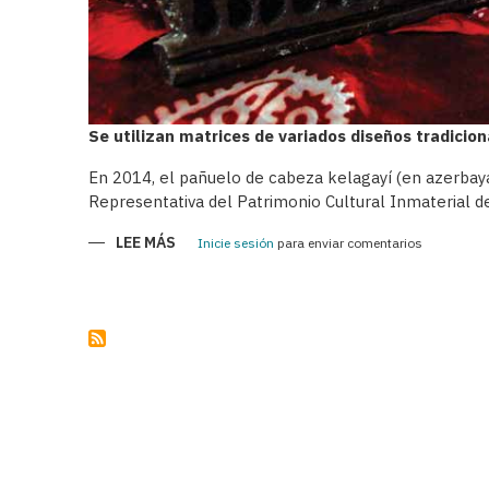
Se utilizan matrices de variados diseños tradicio
En 2014, el pañuelo de cabeza kelagayí (en azerbayan
Representativa del Patrimonio Cultural Inmaterial d
LEE MÁS
SOBRE
Inicie sesión
para enviar comentarios
KELAGAYÍS
-
PAÑUELOS
TRADICIONALES
DE
LAS
AZERBAIYANAS
EN
EL
SIGLO
XIX
Y
A
COMIENZOS
DEL
SIGLO