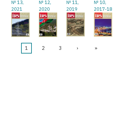
№ 13,
№ 12,
№ 11,
№ 10,
2021
2020
2019
2017-18
Página
1
Página
2
Página
3
Siguiente
›
Última
»
Paginación
actual
página
página