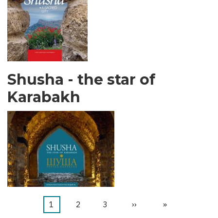
Shusha - the star of
Karabakh
Página
1
Página
2
Página
3
Siguiente
››
Última
»
Paginación