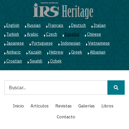
Pasar
al
contenido
principal
English
Russian
Français
Deutsch
Italian
Turkish
Arabic
Czech
Español
Chinese
Japanese
Portuguese
Indonesian
Vietnamese
Amharic
Kazakh
Hebrew
Greek
Albanian
Croatian
Swahili
Ozbek
Buscar
Main
Inicio
Artículos
Revistas
Galerías
Libros
navigation
Contacto