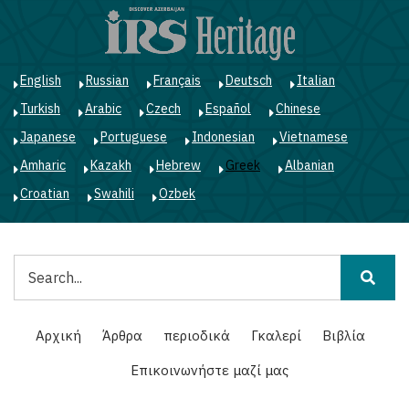
Παράκαμψη
προς
το
κυρίως
English
Russian
Français
Deutsch
Italian
περιεχόμενο
Turkish
Arabic
Czech
Español
Chinese
Japanese
Portuguese
Indonesian
Vietnamese
Amharic
Kazakh
Hebrew
Greek
Albanian
Croatian
Swahili
Ozbek
Αναζήτηση
Main
Αρχική
Άρθρα
περιοδικά
Γκαλερί
Βιβλία
navigation
Επικοινωνήστε μαζί μας