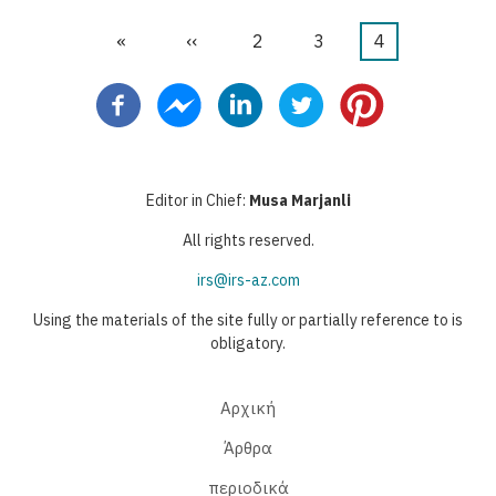
First
«
Προηγούμενη
‹‹
Σελίδα
2
Σελίδα
3
Τρέχουσα
4
Σελιδοποίηση
page
σελίδα
σελίδα
Editor in Chief:
Musa Marjanli
All rights reserved.
irs@irs-az.com
Using the materials of the site fully or partially reference to is
obligatory.
Αρχική
Άρθρα
περιοδικά