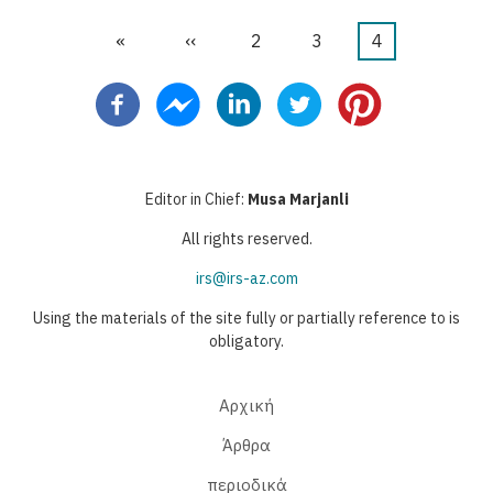
First
«
Προηγούμενη
‹‹
Σελίδα
2
Σελίδα
3
Τρέχουσα
4
Σελιδοποίηση
page
σελίδα
σελίδα
Editor in Chief:
Musa Marjanli
All rights reserved.
irs@irs-az.com
Using the materials of the site fully or partially reference to is
obligatory.
Αρχική
Άρθρα
περιοδικά