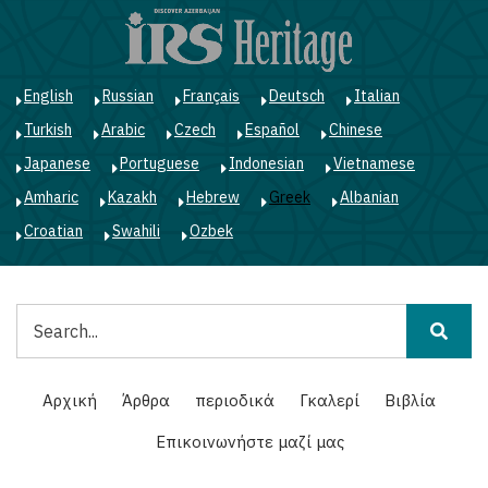
Παράκαμψη
προς
το
κυρίως
English
Russian
Français
Deutsch
Italian
περιεχόμενο
Turkish
Arabic
Czech
Español
Chinese
Japanese
Portuguese
Indonesian
Vietnamese
Amharic
Kazakh
Hebrew
Greek
Albanian
Croatian
Swahili
Ozbek
Αναζήτηση
Main
Αρχική
Άρθρα
περιοδικά
Γκαλερί
Βιβλία
navigation
Επικοινωνήστε μαζί μας