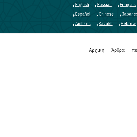
English
Russian
Français
Español
Chinese
Japane
Amharic
Kazakh
Hebrew
Main
Αρχική
Άρθρα
πε
navigation