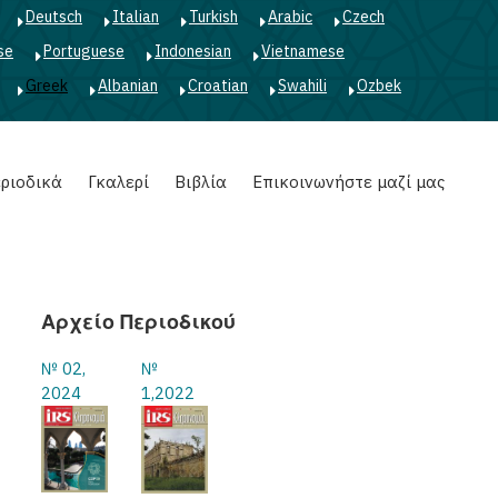
Deutsch
Italian
Turkish
Arabic
Czech
se
Portuguese
Indonesian
Vietnamese
Greek
Albanian
Croatian
Swahili
Ozbek
ριοδικά
Γκαλερί
Βιβλία
Επικοινωνήστε μαζί μας
Αρχείο Περιοδικού
№ 02,
№
2024
1,2022