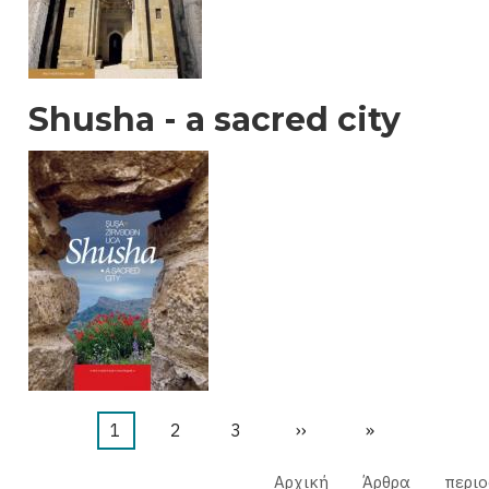
Shusha - a sacred city
Τρέχουσα
1
Σελίδα
2
Σελίδα
3
Next
››
Last
»
σελίδα
page
page
Αρχική
Άρθρα
περιο